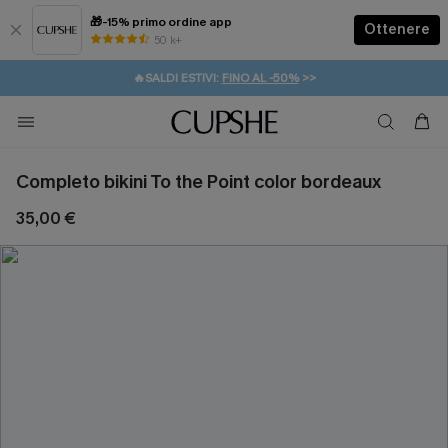
🎁-15% primo ordine app
Ottenere
50 k+
⚡️-15% SUGLI ESSENZIALI DA VACANZA |
ACQUISTA
🔥SALDI ESTIVI:
FINO AL -50%
>>
💌REGALO PER I NUOVI: 20% DI SCONTO*
🚚SPEDIZIONE GRATUITA DA 49€
Completo bikini To the Point color bordeaux
35,00 €