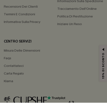
Informazioni Sulla Spedizione
Recensioni Dei Clienti
Tracciamento Dell'Ordine
Termini E Condizioni
Politica Di Restituzione
Informativa Sulla Privacy
Iniziare Un Reso
CENTRO SERVIZI
Misura Delle Dimensioni
15% DI SCONTO
Faqs
Contattateci
Carta Regalo
Klarna
4.3