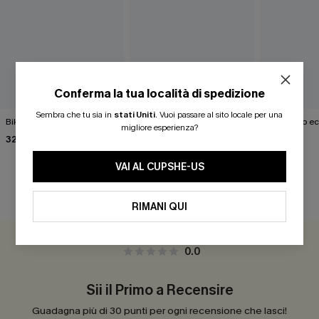
Conferma la tua località di spedizione
Sembra che tu sia in
stati Uniti
.
Vuoi passare al sito locale per una
Bikini rosso neon Rush
Completo bikini verde con
Bikini nero e
migliore esperienza?
scritta "Matematica per
32,00 €
37,00 €
ragazza"
37,00 €
VAI AL CUPSHE-US
RECENSIONI DEI CLIENTI
RIMANI QUI
0.0
Sii il Primo a Recensire
Guadagna più di 30 punti per ogni recensione che lasci!