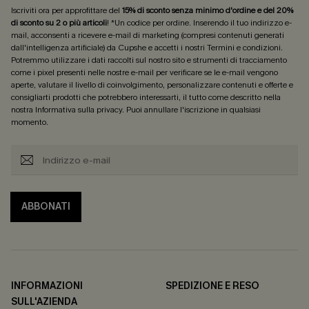
Iscriviti ora per approfittare del
15% di sconto senza minimo d'ordine e del 20%
di sconto su 2 o più articoli
! *Un codice per ordine. Inserendo il tuo indirizzo e-
mail, acconsenti a ricevere e-mail di marketing (compresi contenuti generati
dall'intelligenza artificiale) da Cupshe e accetti i nostri
Termini e condizioni
.
Potremmo utilizzare i dati raccolti sul nostro sito e strumenti di tracciamento
come i pixel presenti nelle nostre e-mail per verificare se le e-mail vengono
aperte, valutare il livello di coinvolgimento, personalizzare contenuti e offerte e
consigliarti prodotti che potrebbero interessarti, il tutto come descritto nella
nostra
Informativa sulla privacy
. Puoi annullare l'iscrizione in qualsiasi
momento.
ABBONATI
INFORMAZIONI
SPEDIZIONE E RESO
SULL'AZIENDA