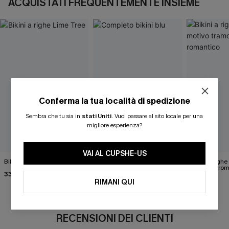
ACQUISTATI FREQUENTEMENTE INSIEME
Conferma la tua località di spedizione
Sembra che tu sia in
stati Uniti
.
Vuoi passare al sito locale per una
migliore esperienza?
VAI AL CUPSHE-US
Bikini a righe Lime Tree
Completo bikini blu
Bikini a righ
"Tempismo perfetto"
tramonto rom
33,00 €
30,00 €
35,00 €
RIMANI QUI
RECENSIONI DEI CLIENTI