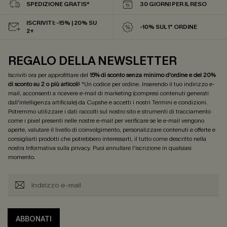
SPEDIZIONE GRATIS*
30 GIORNI PER IL RESO
ISCRIVITI: -15% | 20% SU
-10% SUL 1° ORDINE
2+
REGALO DELLA NEWSLETTER
Iscriviti ora per approfittare del
15% di sconto senza minimo d'ordine e del 20%
di sconto su 2 o più articoli
! *Un codice per ordine. Inserendo il tuo indirizzo e-
mail, acconsenti a ricevere e-mail di marketing (compresi contenuti generati
dall'intelligenza artificiale) da Cupshe e accetti i nostri
Termini e condizioni
.
Potremmo utilizzare i dati raccolti sul nostro sito e strumenti di tracciamento
come i pixel presenti nelle nostre e-mail per verificare se le e-mail vengono
aperte, valutare il livello di coinvolgimento, personalizzare contenuti e offerte e
consigliarti prodotti che potrebbero interessarti, il tutto come descritto nella
nostra
Informativa sulla privacy
. Puoi annullare l'iscrizione in qualsiasi
momento.
ABBONATI