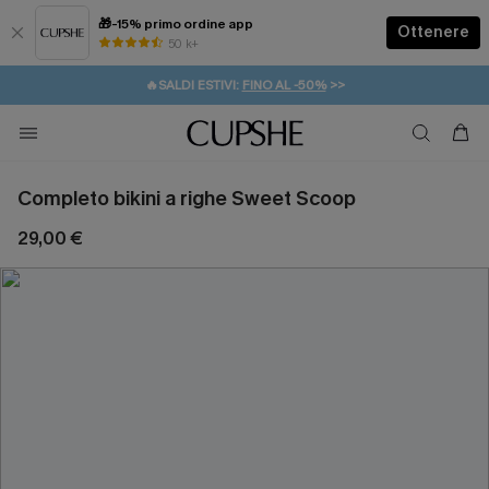
🎁-15% primo ordine app
Ottenere
50 k+
⚡️-15% SUGLI ESSENZIALI DA VACANZA |
ACQUISTA
🔥SALDI ESTIVI:
FINO AL -50%
>>
💌REGALO PER I NUOVI: 20% DI SCONTO*
🚚SPEDIZIONE GRATUITA DA 49€
Completo bikini a righe Sweet Scoop
29,00 €