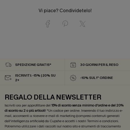
Vi piace? Condividetelo!
SPEDIZIONE GRATIS*
30 GIORNI PER IL RESO
ISCRIVITI: -15% | 20% SU
-10% SUL 1° ORDINE
2+
REGALO DELLA NEWSLETTER
Iscriviti ora per approfittare del
15% di sconto senza minimo d'ordine e del 20%
di sconto su 2 o più articoli
! *Un codice per ordine. Inserendo il tuo indirizzo e-
mail, acconsenti a ricevere e-mail di marketing (compresi contenuti generati
dall'intelligenza artificiale) da Cupshe e accetti i nostri
Termini e condizioni
.
Potremmo utilizzare i dati raccolti sul nostro sito e strumenti di tracciamento