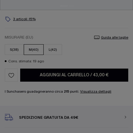
3 articoli -15%
MISURARE (EU)
Guida alle taglie
S(38)
M(40)
L(42)
Cons. stimata: 19 ago
AGGIUNGI AL CARRELLO
/
43,00 €
I Sunchasers guadagneranno circa
215
punti.
Visualizza dettagli
SPEDIZIONE GRATUITA DA 49€