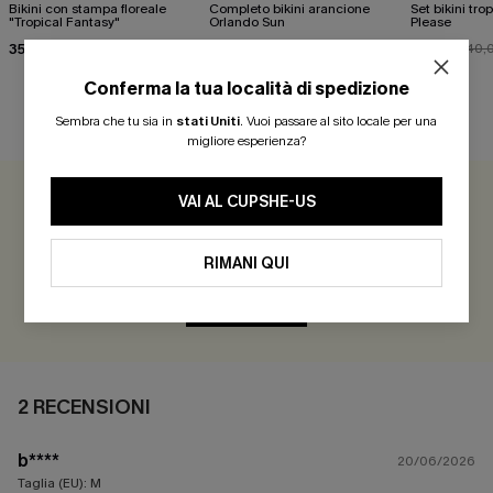
Bikini con stampa floreale
Completo bikini arancione
Set bikini tr
"Tropical Fantasy"
Orlando Sun
Please
35,00 €
35,00 €
36,00 €
39,00 €
40,
Conferma la tua località di spedizione
Sembra che tu sia in
stati Uniti
.
Vuoi passare al sito locale per una
RECENSIONI DEI CLIENTI
migliore esperienza?
VAI AL CUPSHE-US
5.0
2 RECENSIONI
RIMANI QUI
Guadagna più di 30 punti per ogni recensione che lasci!
VALUTARE
2 RECENSIONI
b****
20/06/2026
Taglia (EU):
M