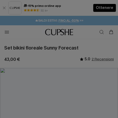
🎁-15% primo ordine app
Ottenere
50 k+
⚡️-15% SUGLI ESSENZIALI DA VACANZA |
ACQUISTA
🔥SALDI ESTIVI:
FINO AL -50%
>>
💌REGALO PER I NUOVI: 20% DI SCONTO*
🚚SPEDIZIONE GRATUITA DA 49€
Set bikini floreale Sunny Forecast
43,00 €
5.0
2 Recensioni