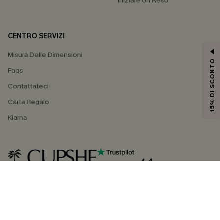
Iniziare Un Reso
CENTRO SERVIZI
Misura Delle Dimensioni
15% DI SCONTO
Faqs
Contattateci
Carta Regalo
Klarna
4.4
SEGUICI SU