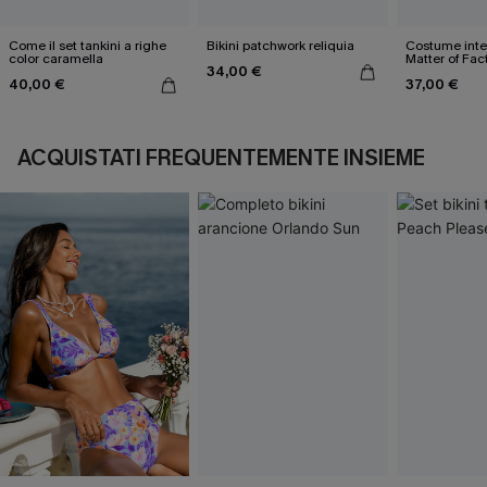
Come il set tankini a righe
Bikini patchwork reliquia
Costume inter
color caramella
Matter of Fac
34,00 €
40,00 €
37,00 €
ACQUISTATI FREQUENTEMENTE INSIEME