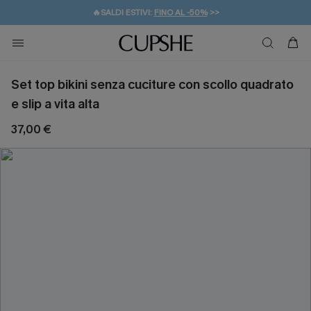
🔥SALDI ESTIVI:
FINO AL -50%
>>
💌REGALO PER I NUOVI: 20% DI SCONTO*
🚚SPEDIZIONE GRATUITA DA 49€
Set top bikini senza cuciture con scollo quadrato
e slip a vita alta
37,00 €