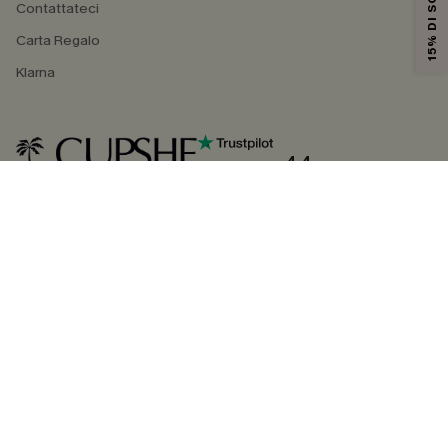
15% DI SCONTO
Contattateci
Carta Regalo
Klarna
4.4
SEGUICI SU
©2026 CUPSHE ITALIA
Informativa sulla privacy
|
Termini e condizioni
Gestione dei cookie