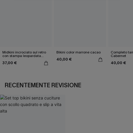
Midkini incrociato sul retro
Bikini color marrone cacao
Completo tan
con stampa leopardata
Cabernet
40,00 €
classica e set a vita alta
37,00 €
40,00 €
RECENTEMENTE REVISIONE