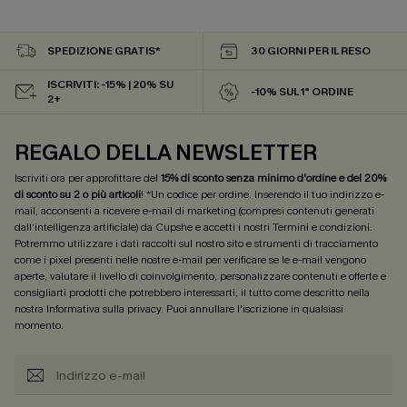
SPEDIZIONE GRATIS*
30 GIORNI PER IL RESO
ISCRIVITI: -15% | 20% SU
-10% SUL 1° ORDINE
2+
REGALO DELLA NEWSLETTER
Iscriviti ora per approfittare del
15% di sconto senza minimo d'ordine e del 20%
di sconto su 2 o più articoli
! *Un codice per ordine. Inserendo il tuo indirizzo e-
mail, acconsenti a ricevere e-mail di marketing (compresi contenuti generati
dall'intelligenza artificiale) da Cupshe e accetti i nostri
Termini e condizioni
.
Potremmo utilizzare i dati raccolti sul nostro sito e strumenti di tracciamento
come i pixel presenti nelle nostre e-mail per verificare se le e-mail vengono
aperte, valutare il livello di coinvolgimento, personalizzare contenuti e offerte e
consigliarti prodotti che potrebbero interessarti, il tutto come descritto nella
nostra
Informativa sulla privacy
. Puoi annullare l'iscrizione in qualsiasi
momento.