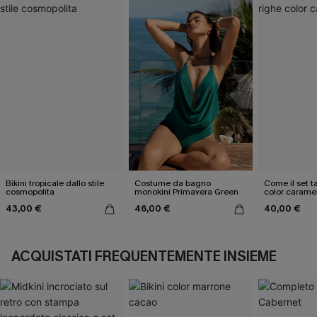
Bikini tropicale dallo stile
Costume da bagno
Come il set ta
cosmopolita
monokini Primavera Green
color carame
43,00 €
46,00 €
40,00 €
ACQUISTATI FREQUENTEMENTE INSIEME