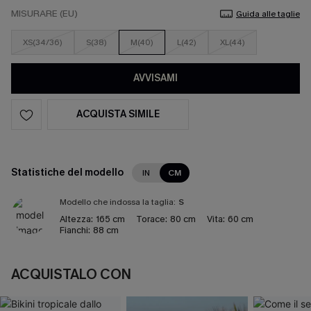
MISURARE (EU)
Guida alle taglie
XS(34/36)
S(38)
M(40)
L(42)
XL(44)
AVVISAMI
ACQUISTA SIMILE
Statistiche del modello
IN
CM
Modello che indossa la taglia:
S
Altezza:
165 cm
Torace:
80 cm
Vita:
60 cm
Fianchi:
88 cm
ACQUISTALO CON