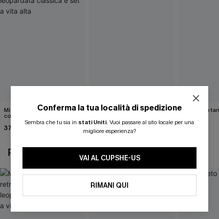
Conferma la tua località di spedizione
Midkini incrociato sul retro
Bikini color marrone cacao
Completo tan
con stampa leopardata
Cabernet
40,00 €
classica e set a vita alta
Sembra che tu sia in
stati Uniti
.
Vuoi passare al sito locale per una
37,00 €
40,00 €
migliore esperienza?
POTREBBE INTERESSARTI ANCHE
VAI AL CUPSHE-US
RIMANI QUI