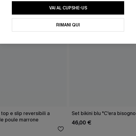
VAI AL CUPSHE-US
RIMANI QUI
 top e slip reversibili a
Set bikini blu "C'era bisogno 
de poule marrone
46,00 €