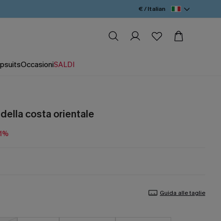
€ / Italian
psuits
Occasioni
SALDI
 della costa orientale
21%
Guida alle taglie