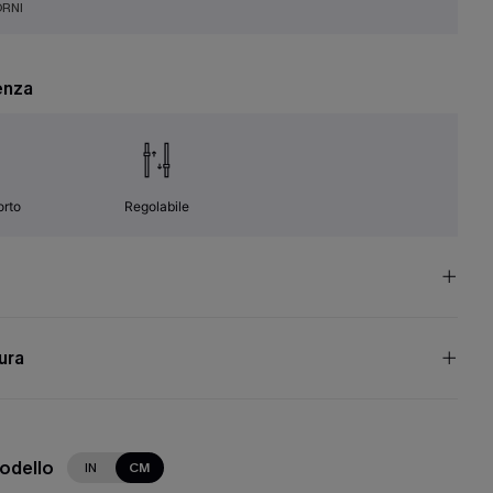
ORNI
enza
orto
Regolabile
cura
modello
IN
CM