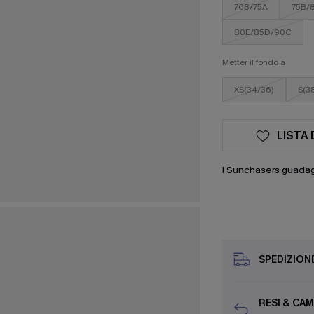
70B/75A
75B/
80E/85D/90C
Metter il fondo a
XS(34/36)
S(3
LISTA 
I Sunchasers guada
SPEDIZION
RESI & CAM