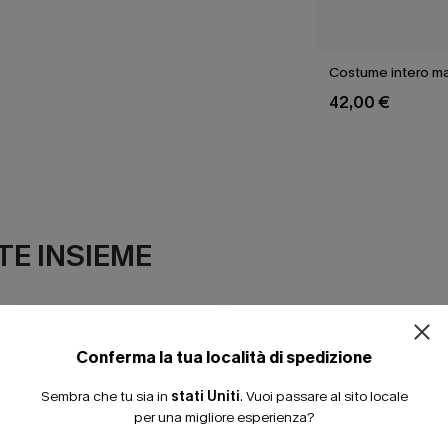
Costume intero ma
42,00 €
E INSIEME
Conferma la tua località di spedizione
Sembra che tu sia in
stati Uniti
.
Vuoi passare al sito locale
per una migliore esperienza?