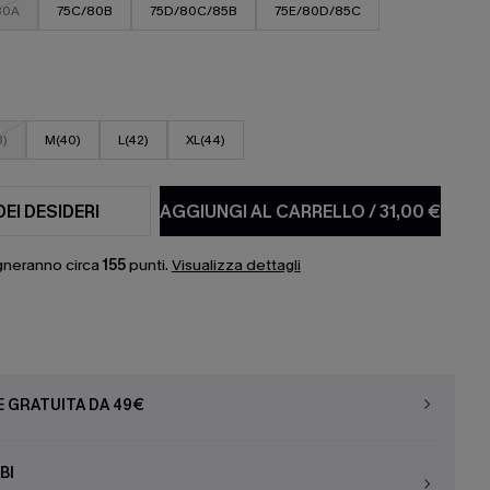
80A
75C/80B
75D/80C/85B
75E/80D/85C
8)
M(40)
L(42)
XL(44)
DEI DESIDERI
AGGIUNGI AL CARRELLO
/
31,00 €
gneranno circa
155
punti.
Visualizza dettagli
E GRATUITA DA 49€
BI