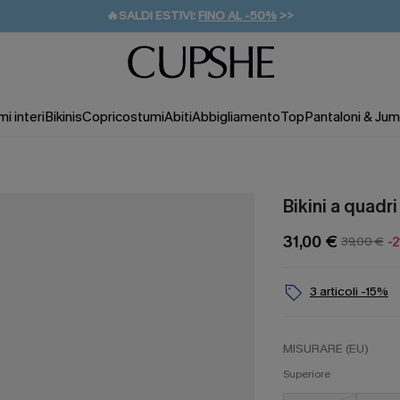
🔥SALDI ESTIVI:
FINO AL -50%
>>
💌REGALO PER I NUOVI: 20% DI SCONTO*
🚚SPEDIZIONE GRATUITA DA 49€
i interi
Bikinis
Copricostumi
Abiti
Abbigliamento
Top
Pantaloni & Jum
Bikini a quadri
31,00 €
39,00 €
-
3 articoli -15%
MISURARE (EU)
Superiore