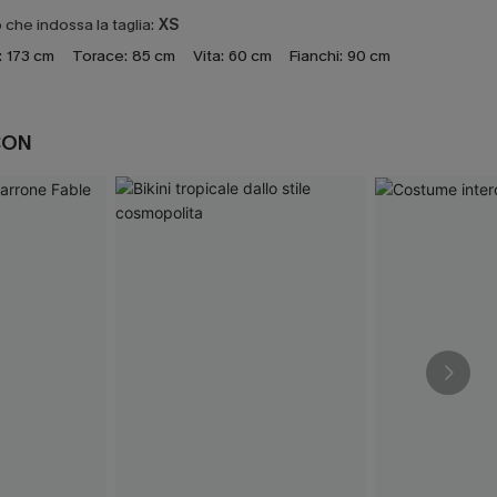
che indossa la taglia:
XS
:
173 cm
Torace:
85 cm
Vita:
60 cm
Fianchi:
90 cm
CON