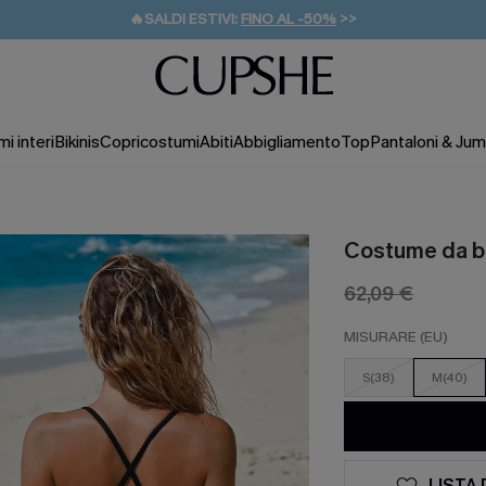
🔥SALDI ESTIVI:
FINO AL -50%
>>
💌REGALO PER I NUOVI: 20% DI SCONTO*
🚚SPEDIZIONE GRATUITA DA 49€
i interi
Bikinis
Copricostumi
Abiti
Abbigliamento
Top
Pantaloni & Jum
Costume da b
62,09 €
MISURARE (EU)
S(38)
M(40)
LISTA 