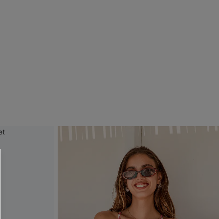
R OTTENERE
 MINIMO D'ORDINE
O PIÙ ARTICOLI