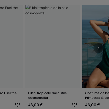
ro Fuel the
Bikini tropicale dallo stile
Costume da ba
cosmopolita
Primavera Gre
43,00 €
46,00 €