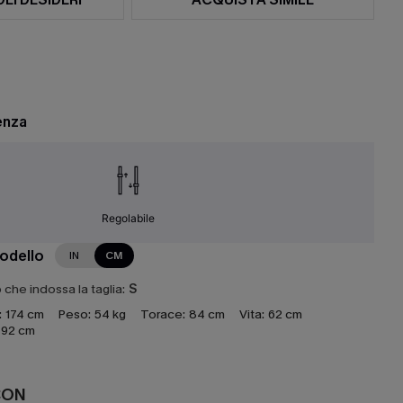
enza
Regolabile
modello
IN
CM
che indossa la taglia:
S
:
174 cm
Peso:
54 kg
Torace:
84 cm
Vita:
62 cm
92 cm
CON