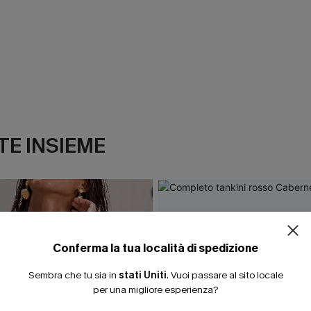
E INSIEME
ISCRIVITI PE
15% DI SCONTO SENZA
20% DI SCONTO SU 2 
Conferma la tua località di spedizione
Sembra che tu sia in
stati Uniti
.
Vuoi passare al sito locale
per una migliore esperienza?