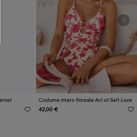
O SCONT
ere e-mail di marketing (compresi contenuti
ti i nostri
Termini e condizioni
. Potremmo
 di tracciamento come i pixel presenti nelle
rte, valutare il livello di coinvolgimento,
dotti che potrebbero interessarti, il tutto
y
. Puoi annullare l'iscrizione in qualsiasi
ernet
Costume intero floreale Act of Self-Love
42,00 €