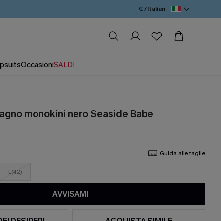
€ / Italian
psuits
Occasioni
SALDI
agno monokini nero Seaside Babe
Guida alle taglie
L(42)
AVVISAMI
DEI DESIDERI
ACQUISTA SIMILE