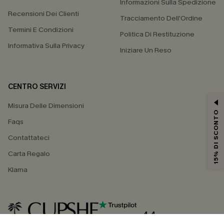
Informazioni Sulla Spedizione
Recensioni Dei Clienti
Tracciamento Dell'Ordine
Termini E Condizioni
Politica Di Restituzione
Informativa Sulla Privacy
Iniziare Un Reso
CENTRO SERVIZI
Misura Delle Dimensioni
15% DI SCONTO
Faqs
Contattateci
Carta Regalo
Klarna
4.4