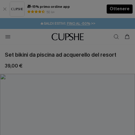
🎁-15% primo ordine app
Ottenere
50 k+
⚡️-15% SUGLI ESSENZIALI DA VACANZA |
ACQUISTA
🔥SALDI ESTIVI:
FINO AL -50%
>>
💌REGALO PER I NUOVI: 20% DI SCONTO*
🚚SPEDIZIONE GRATUITA DA 49€
Set bikini da piscina ad acquerello del resort
39,00 €