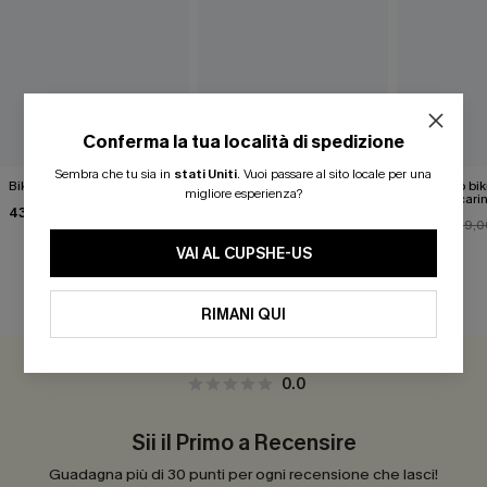
Conferma la tua località di spedizione
Sembra che tu sia in
stati Uniti
.
Vuoi passare al sito locale per una
Bikini color rosso ciliegia
Set bikini da piscina con
Completo biki
migliore esperienza?
cartolina di fuga
davvero cari
43,00 €
40,00 €
31,00 €
39,0
VAI AL CUPSHE-US
RECENSIONI DEI CLIENTI
RIMANI QUI
0.0
Sii il Primo a Recensire
Guadagna più di 30 punti per ogni recensione che lasci!