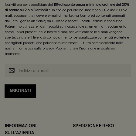
Iscriviti ora per approfittare del
15% di sconto senza minimo d'ordine e del 20%
di sconto su 2 o più articoli
! *Un codice per ordine. Inserendo il tuo indirizzo e-
mail, acconsenti a ricevere e-mail di marketing (compresi contenuti generati
dall'intelligenza artificiale) da Cupshe e accetti i nostri
Termini e condizioni
.
Potremmo utilizzare i dati raccolti sul nostro sito e strumenti di tracciamento
come i pixel presenti nelle nostre e-mail per verificare se le e-mail vengono
aperte, valutare il livello di coinvolgimento, personalizzare contenuti e offerte e
consigliarti prodotti che potrebbero interessarti, il tutto come descritto nella
nostra
Informativa sulla privacy
. Puoi annullare l'iscrizione in qualsiasi
momento.
ABBONATI
INFORMAZIONI
SPEDIZIONE E RESO
SULL'AZIENDA