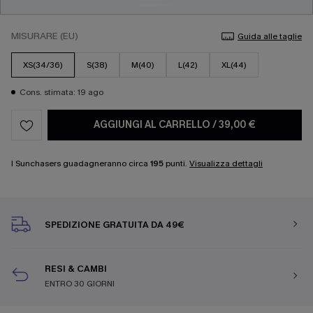
MISURARE (EU)
Guida alle taglie
XS(34/36)
S(38)
M(40)
L(42)
XL(44)
Cons. stimata: 19 ago
AGGIUNGI AL CARRELLO
/
39,00 €
I Sunchasers guadagneranno circa
195
punti.
Visualizza dettagli
SPEDIZIONE GRATUITA DA 49€
RESI & CAMBI
ENTRO 30 GIORNI