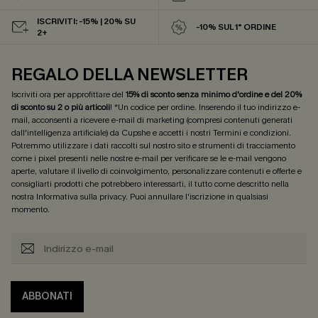
ISCRIVITI: -15% | 20% SU
-10% SUL 1° ORDINE
2+
REGALO DELLA NEWSLETTER
Iscriviti ora per approfittare del
15% di sconto senza minimo d'ordine e del 20%
di sconto su 2 o più articoli
! *Un codice per ordine. Inserendo il tuo indirizzo e-
mail, acconsenti a ricevere e-mail di marketing (compresi contenuti generati
dall'intelligenza artificiale) da Cupshe e accetti i nostri
Termini e condizioni
.
Potremmo utilizzare i dati raccolti sul nostro sito e strumenti di tracciamento
come i pixel presenti nelle nostre e-mail per verificare se le e-mail vengono
aperte, valutare il livello di coinvolgimento, personalizzare contenuti e offerte e
consigliarti prodotti che potrebbero interessarti, il tutto come descritto nella
nostra
Informativa sulla privacy
. Puoi annullare l'iscrizione in qualsiasi
momento.
ABBONATI