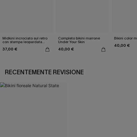
Midkini incrociato sul retro
Completo bikini marrone
Bikini color 
con stampa leopardata
Under Your Skin
40,00 €
classica e set a vita alta
37,00 €
40,00 €
RECENTEMENTE REVISIONE