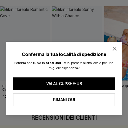
Conferma la tua località di spedizione
Sembra che tu sia in
stati Uniti
.
Vuoi passare al sito locale per una
migliore esperienza?
VAI AL CUPSHE-US
Bikini floreale Romantic
Bikini floreale Sunny With a
Che carino qu
Cove
Chance
floreale!
42,00 €
34,00 €
46,00 €
43,00 €
RIMANI QUI
RECENSIONI DEI CLIENTI