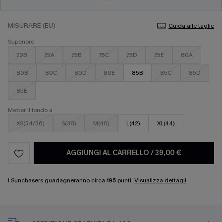
MISURARE (EU)
Guida alle taglie
Superiore
70B
75A
75B
75C
75D
75E
80A
80B
80C
80D
80E
85B
85C
85D
85E
Metter il fondo a
XS(34/36)
S(38)
M(40)
L(42)
XL(44)
AGGIUNGI AL CARRELLO
/
39,00 €
I Sunchasers guadagneranno circa
195
punti.
Visualizza dettagli