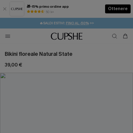
🎁-15% primo ordine app
Ottenere
50 k+
⚡️-15% SUGLI ESSENZIALI DA VACANZA |
ACQUISTA
🔥SALDI ESTIVI:
FINO AL -50%
>>
💌REGALO PER I NUOVI: 20% DI SCONTO*
🚚SPEDIZIONE GRATUITA DA 49€
Bikini floreale Natural State
39,00 €