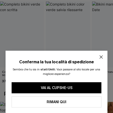
Conferma la tua località di spedizione
Sembra che tu sia in
stati Uniti
.
Vuoi passare al sito locale per una
Completo bikini verde con
Completo bikini color verde
Bikini marron
migliore esperienza?
scritta "Matematica per
salvia rilassante
40,00 €
ragazza"
37,00 €
43,00 €
VAI AL CUPSHE-US
POTREBBE INTERESSARTI ANCHE
RIMANI QUI