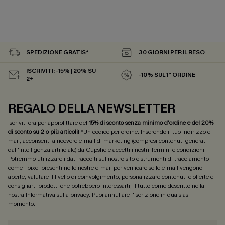
SPEDIZIONE GRATIS*
30 GIORNI PER IL RESO
ISCRIVITI: -15% | 20% SU
-10% SUL 1° ORDINE
2+
REGALO DELLA NEWSLETTER
Iscriviti ora per approfittare del
15% di sconto senza minimo d'ordine e del 20%
di sconto su 2 o più articoli
! *Un codice per ordine. Inserendo il tuo indirizzo e-
mail, acconsenti a ricevere e-mail di marketing (compresi contenuti generati
dall'intelligenza artificiale) da Cupshe e accetti i nostri
Termini e condizioni
.
Potremmo utilizzare i dati raccolti sul nostro sito e strumenti di tracciamento
come i pixel presenti nelle nostre e-mail per verificare se le e-mail vengono
aperte, valutare il livello di coinvolgimento, personalizzare contenuti e offerte e
consigliarti prodotti che potrebbero interessarti, il tutto come descritto nella
nostra
Informativa sulla privacy
. Puoi annullare l'iscrizione in qualsiasi
momento.