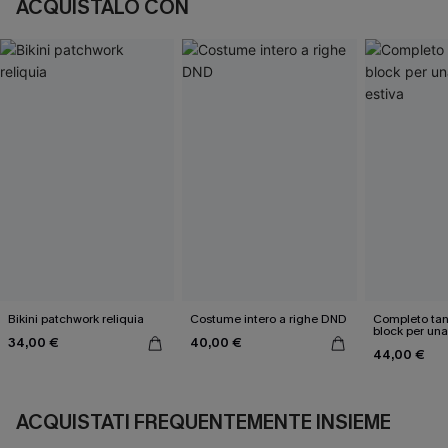
ACQUISTALO CON
Bikini patchwork reliquia
Costume intero a righe DND
Completo tank
block per un
34,00 €
40,00 €
estiva
44,00 €
ACQUISTATI FREQUENTEMENTE INSIEME