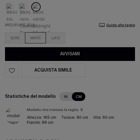
MISURARE (EU)
Guida alle taglie
S(38)
M(40)
L(42)
AVVISAMI
ACQUISTA SIMILE
Statistiche del modello
IN
CM
Modello che indossa la taglia:
S
Altezza:
165 cm
Torace:
80 cm
Vita:
60 cm
Fianchi:
88 cm