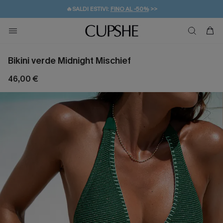
🔥SALDI ESTIVI:
FINO AL -50%
>>
💌REGALO PER I NUOVI: 20% DI SCONTO*
🚚SPEDIZIONE GRATUITA DA 49€
Bikini verde Midnight Mischief
46,00 €