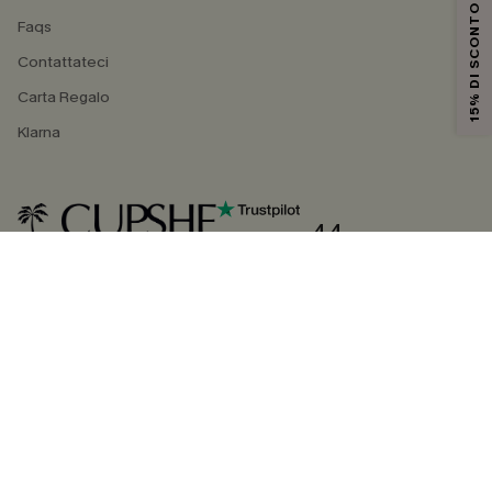
15% DI SCONTO
Faqs
Contattateci
Carta Regalo
Klarna
4.4
SEGUICI SU
©2026 CUPSHE ITALIA
Informativa sulla privacy
|
Termini e condizioni