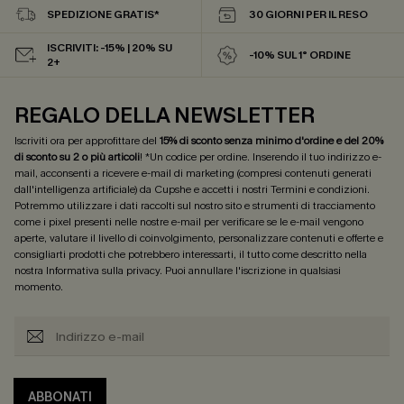
SPEDIZIONE GRATIS*
30 GIORNI PER IL RESO
ISCRIVITI: -15% | 20% SU
-10% SUL 1° ORDINE
2+
REGALO DELLA NEWSLETTER
Iscriviti ora per approfittare del
15% di sconto senza minimo d'ordine e del 20%
di sconto su 2 o più articoli
! *Un codice per ordine. Inserendo il tuo indirizzo e-
mail, acconsenti a ricevere e-mail di marketing (compresi contenuti generati
dall'intelligenza artificiale) da Cupshe e accetti i nostri
Termini e condizioni
.
Potremmo utilizzare i dati raccolti sul nostro sito e strumenti di tracciamento
come i pixel presenti nelle nostre e-mail per verificare se le e-mail vengono
aperte, valutare il livello di coinvolgimento, personalizzare contenuti e offerte e
consigliarti prodotti che potrebbero interessarti, il tutto come descritto nella
nostra
Informativa sulla privacy
. Puoi annullare l'iscrizione in qualsiasi
momento.
ABBONATI