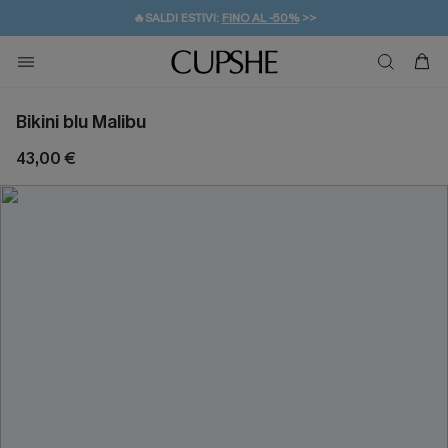
🔥SALDI ESTIVI:
FINO AL -50%
>>
💌REGALO PER I NUOVI: 20% DI SCONTO*
🚚SPEDIZIONE GRATUITA DA 49€
Bikini blu Malibu
43,00 €