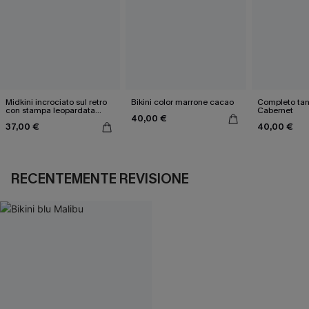
Midkini incrociato sul retro
Bikini color marrone cacao
Completo tan
con stampa leopardata
Cabernet
40,00 €
classica e set a vita alta
37,00 €
40,00 €
RECENTEMENTE REVISIONE