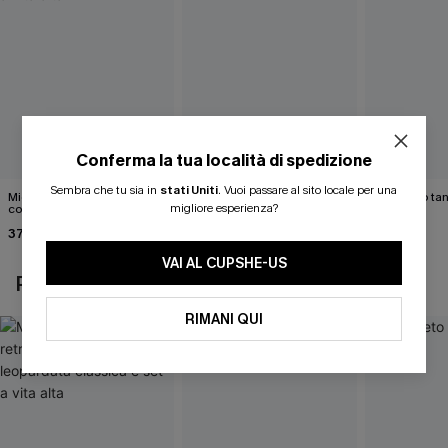
Conferma la tua località di spedizione
Sembra che tu sia in
stati Uniti
.
Vuoi passare al sito locale per una
Midkini incrociato sul retro
Bikini color marrone cacao
Completo tan
migliore esperienza?
con stampa leopardata
Cabernet
40,00 €
classica e set a vita alta
37,00 €
40,00 €
VAI AL CUPSHE-US
POTREBBE INTERESSARTI ANCHE
RIMANI QUI