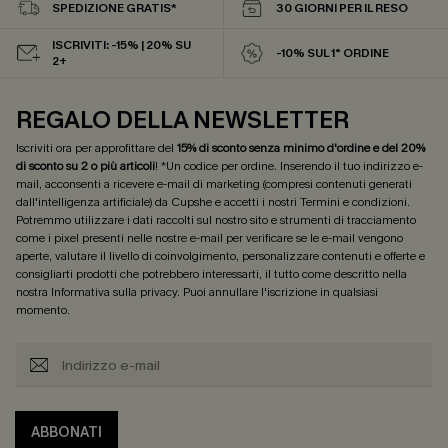
SPEDIZIONE GRATIS*
30 GIORNI PER IL RESO
ISCRIVITI: -15% | 20% SU
-10% SUL 1° ORDINE
2+
REGALO DELLA NEWSLETTER
Iscriviti ora per approfittare del
15% di sconto senza minimo d'ordine e del 20%
di sconto su 2 o più articoli
! *Un codice per ordine. Inserendo il tuo indirizzo e-
mail, acconsenti a ricevere e-mail di marketing (compresi contenuti generati
dall'intelligenza artificiale) da Cupshe e accetti i nostri
Termini e condizioni
.
Potremmo utilizzare i dati raccolti sul nostro sito e strumenti di tracciamento
come i pixel presenti nelle nostre e-mail per verificare se le e-mail vengono
aperte, valutare il livello di coinvolgimento, personalizzare contenuti e offerte e
consigliarti prodotti che potrebbero interessarti, il tutto come descritto nella
nostra
Informativa sulla privacy
. Puoi annullare l'iscrizione in qualsiasi
momento.
ABBONATI