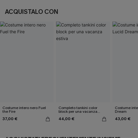
ACQUISTALO CON
Costume intero nero Fuel
Completo tankini color
Costume inte
the Fire
block per una vacanza
Dream
estiva
37,00 €
44,00 €
43,00 €