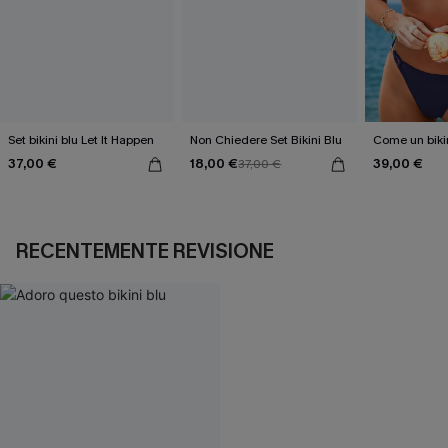
Set bikini blu Let It Happen
Non Chiedere Set Bikini Blu
Come un bikin
37,00 €
18,00 €
39,00 €
37,00 €
RECENTEMENTE REVISIONE