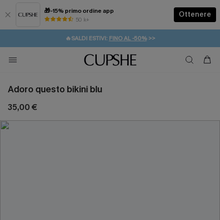
🎁-15% primo ordine app
Ottenere
50 k+
⚡️-15% SUGLI ESSENZIALI DA VACANZA |
ACQUISTA
🔥SALDI ESTIVI:
FINO AL -50%
>>
💌REGALO PER I NUOVI: 20% DI SCONTO*
🚚SPEDIZIONE GRATUITA DA 49€
Adoro questo bikini blu
35,00 €