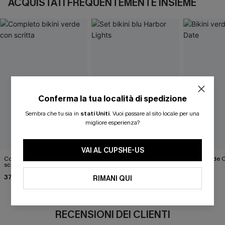
ACQUISTATI FREQUENTEMENTE INSIEME
Conferma la tua località di spedizione
Sembra che tu sia in
stati Uniti
.
Vuoi passare al sito locale per una
migliore esperienza?
VAI AL CUPSHE-US
Completo bikini verde con
Set bikini blu Harbor Lights
Bikini verde 
scritta "Matematica per
34,00 €
37,00 €
ragazza"
37,00 €
RIMANI QUI
RECENSIONI DEI CLIENTI