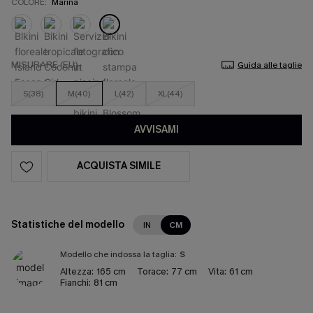
COLORE:
Marina
MISURARE (EU)
Guida alle taglie
S(38)
M(40)
L(42)
XL(44)
AVVISAMI
ACQUISTA SIMILE
Statistiche del modello
IN
CM
Modello che indossa la taglia:
S
Altezza:
165 cm
Torace:
77 cm
Vita:
61 cm
Fianchi:
81 cm