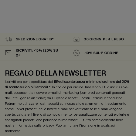
SPEDIZIONE GRATIS*
30 GIORNI PER IL RESO
ISCRIVITI: -15% | 20% SU
-10% SUL 1° ORDINE
2+
REGALO DELLA NEWSLETTER
Iscriviti ora per approfittare del
15% di sconto senza minimo d'ordine e del 20%
di sconto su 2 o più articoli
! *Un codice per ordine. Inserendo il tuo indirizzo e-
mail, acconsenti a ricevere e-mail di marketing (compresi contenuti generati
dall'intelligenza artificiale) da Cupshe e accetti i nostri
Termini e condizioni
.
Potremmo utilizzare i dati raccolti sul nostro sito e strumenti di tracciamento
come i pixel presenti nelle nostre e-mail per verificare se le e-mail vengono
aperte, valutare il livello di coinvolgimento, personalizzare contenuti e offerte e
consigliarti prodotti che potrebbero interessarti, il tutto come descritto nella
nostra
Informativa sulla privacy
. Puoi annullare l'iscrizione in qualsiasi
momento.