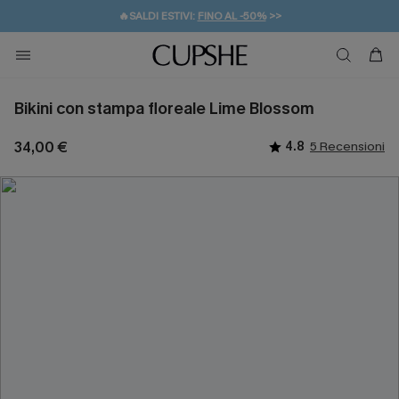
🔥SALDI ESTIVI:
FINO AL -50%
>>
💌REGALO PER I NUOVI: 20% DI SCONTO*
🚚SPEDIZIONE GRATUITA DA 49€
Bikini con stampa floreale Lime Blossom
34,00 €
4.8
5 Recensioni