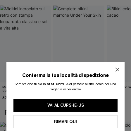
Conferma la tua località di spedizione
Sembra che tu sia in
stati Uniti
.
Vuoi passare al sito locale per una
Midkini incrociato sul retro
Completo bikini marrone
Bikini color 
migliore esperienza?
con stampa leopardata
Under Your Skin
40,00 €
classica e set a vita alta
37,00 €
40,00 €
VAI AL CUPSHE-US
POTREBBE INTERESSARTI ANCHE
RIMANI QUI