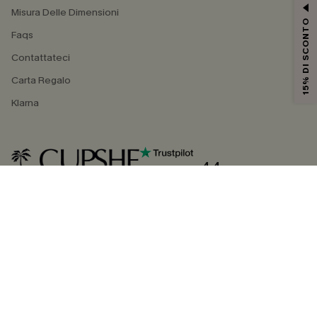
Misura Delle Dimensioni
15% DI SCONTO
Faqs
Contattateci
Carta Regalo
Klarna
4.4
SEGUICI SU
©2026 CUPSHE ITALIA