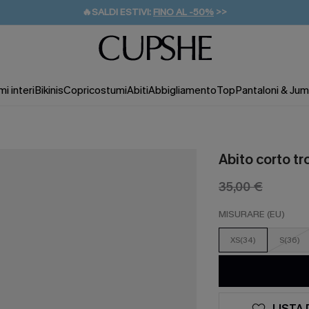
🔥SALDI ESTIVI:
FINO AL -50%
>>
💌REGALO PER I NUOVI: 20% DI SCONTO*
🚚SPEDIZIONE GRATUITA DA 49€
i interi
Bikinis
Copricostumi
Abiti
Abbigliamento
Top
Pantaloni & Jum
Abito corto tr
35,00 €
MISURARE (EU)
XS(34)
S(36)
LISTA 