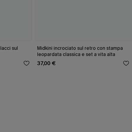
acci sul
Midkini incrociato sul retro con stampa
leopardata classica e set a vita alta
37,00 €