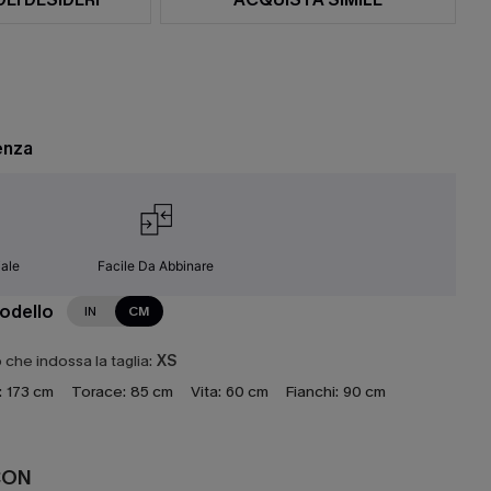
enza
ale
Facile Da Abbinare
modello
IN
CM
che indossa la taglia:
XS
:
173 cm
Torace:
85 cm
Vita:
60 cm
Fianchi:
90 cm
CON