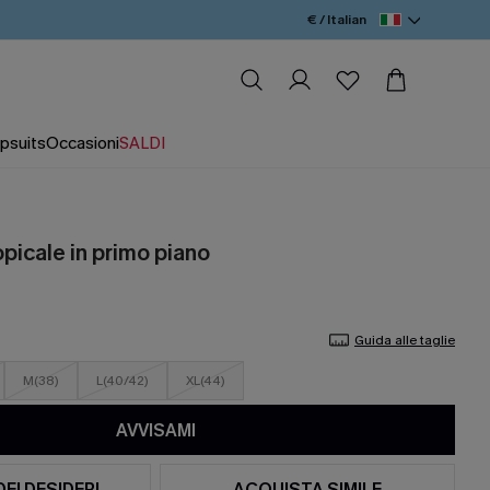
€ / Italian
psuits
Occasioni
SALDI
opicale in primo piano
Guida alle taglie
M(38)
L(40/42)
XL(44)
AVVISAMI
DEI DESIDERI
ACQUISTA SIMILE