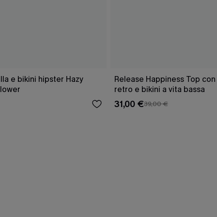
a e bikini hipster Hazy
Release Happiness Top con l
lower
retro e bikini a vita bassa
31,00 €
39,00 €