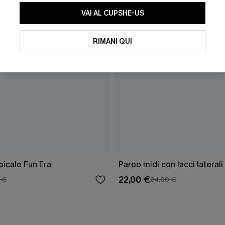
VAI AL CUPSHE-US
RIMANI QUI
picale Fun Era
Pareo midi con lacci laterali
22,00 €
 €
24,00 €