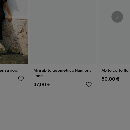
senza nodi
Mini abito geometrico Harmony
Abito corto fl
Lane
50,00 €
37,00 €