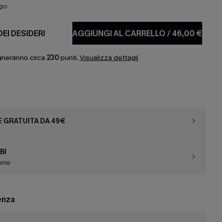
ago
DEI DESIDERI
AGGIUNGI AL CARRELLO
/
46,00 €
gneranno circa
230
punti.
Visualizza dettagli
E GRATUITA DA 49€
BI
ORNI
enza