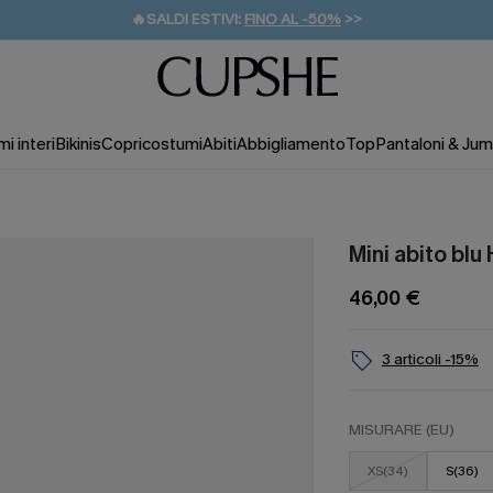
🔥SALDI ESTIVI:
FINO AL -50%
>>
💌REGALO PER I NUOVI: 20% DI SCONTO*
🚚SPEDIZIONE GRATUITA DA 49€
i interi
Bikinis
Copricostumi
Abiti
Abbigliamento
Top
Pantaloni & Jum
Mini abito blu
46,00 €
3 articoli -15%
MISURARE (EU)
XS(34)
S(36)