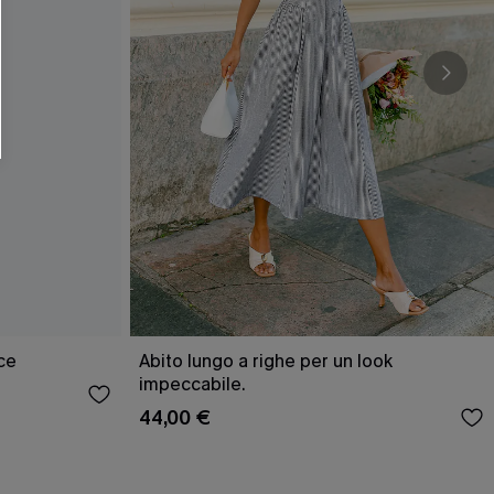
O SCONT
ere e-mail di marketing (compresi contenuti
ti i nostri
Termini e condizioni
. Potremmo
 di tracciamento come i pixel presenti nelle
rte, valutare il livello di coinvolgimento,
dotti che potrebbero interessarti, il tutto
y
. Puoi annullare l'iscrizione in qualsiasi
ce
Abito lungo a righe per un look
impeccabile.
44,00 €