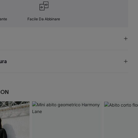
ante
Facile Da Abbinare
cura
CON