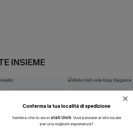
E INSIEME
ISCRIVITI PE
15% DI SCONTO SENZA
20% DI SCONTO SU 2 
Conferma la tua località di spedizione
Sembra che tu sia in
stati Uniti
.
Vuoi passare al sito locale
per una migliore esperienza?