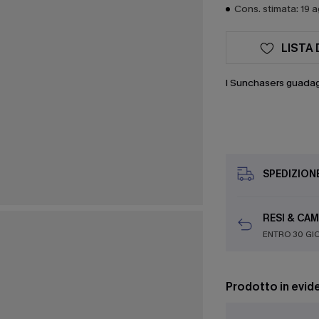
Cons. stimata: 19 
LISTA 
I Sunchasers guada
SPEDIZION
RESI & CAM
ENTRO 30 GI
Prodotto in evid