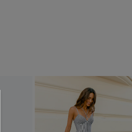
R OTTENERE
 MINIMO D'ORDINE
O PIÙ ARTICOLI