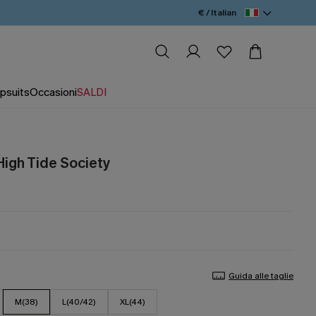
€ / Italian
psuits
Occasioni
SALDI
 High Tide Society
Guida alle taglie
M(38)
L(40/42)
XL(44)