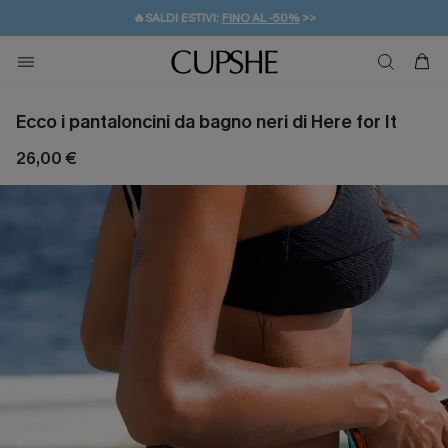
🔥SALDI ESTIVI:
FINO AL -50%
>>
💌REGALO PER I NUOVI: 20% DI SCONTO*
🚚SPEDIZIONE GRATUITA DA 49€
Ecco i pantaloncini da bagno neri di Here for It
26,00 €