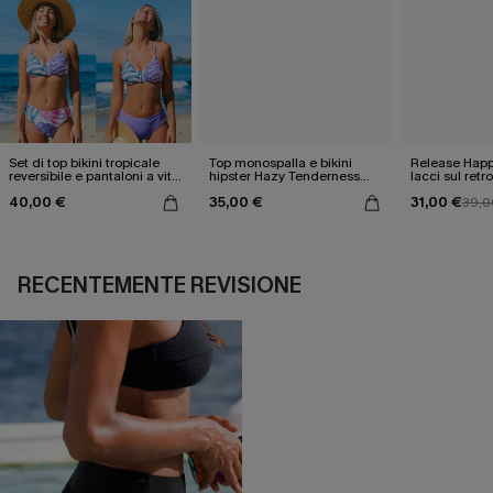
Set di top bikini tropicale
Top monospalla e bikini
Release Happ
reversibile e pantaloni a vita
hipster Hazy Tenderness
lacci sul retro
media
Flower
bassa
40,00 €
35,00 €
31,00 €
39,0
RECENTEMENTE REVISIONE