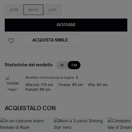
S(38)
M(40)
L(42)
AVVISAMI
ACQUISTA SIMILE
Statistiche del modello
IN
CM
Modello che indossa la taglia:
S
Altezza:
176 cm
Torace:
85 cm
Vita:
60 cm
Fianchi:
88 cm
ACQUISTALO CON