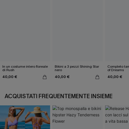
In un costume intero floreale
Bikini a 3 pezzi Shining Star
Completo tank
di Rush
nero
of Dreams
40,00 €
40,00 €
40,00 €
ACQUISTATI FREQUENTEMENTE INSIEME