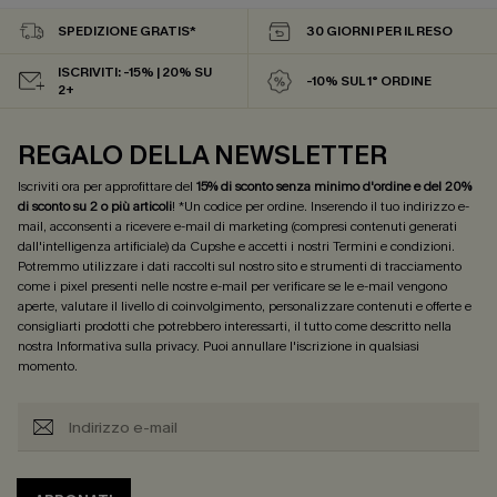
SPEDIZIONE GRATIS*
30 GIORNI PER IL RESO
ISCRIVITI: -15% | 20% SU
-10% SUL 1° ORDINE
2+
REGALO DELLA NEWSLETTER
Iscriviti ora per approfittare del
15% di sconto senza minimo d'ordine e del 20%
di sconto su 2 o più articoli
! *Un codice per ordine. Inserendo il tuo indirizzo e-
mail, acconsenti a ricevere e-mail di marketing (compresi contenuti generati
dall'intelligenza artificiale) da Cupshe e accetti i nostri
Termini e condizioni
.
Potremmo utilizzare i dati raccolti sul nostro sito e strumenti di tracciamento
come i pixel presenti nelle nostre e-mail per verificare se le e-mail vengono
aperte, valutare il livello di coinvolgimento, personalizzare contenuti e offerte e
consigliarti prodotti che potrebbero interessarti, il tutto come descritto nella
nostra
Informativa sulla privacy
. Puoi annullare l'iscrizione in qualsiasi
momento.