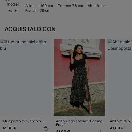
Altezza:
169 cm
Torace:
78 cm
Vita:
61 cm
Fianchi:
89 cm
ACQUISTALO CON
Il tuo primo mini abito blu
Abito lungo floreale "Feeling
Abito midi b
Free"
41,00 €
41,00 €
41,00 €