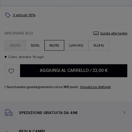
3 articoli -15%
MISURARE (EU)
Guida alle taglie
XS(34)
S(36)
M(38)
L(40/42)
XL(44)
Cons. stimata: 19 ago
AGGIUNGI AL CARRELLO
/
33,00 €
I Sunchasers guadagneranno circa
165
punti.
Visualizza dettagli
SPEDIZIONE GRATUITA DA 49€
RESI & CAMBI