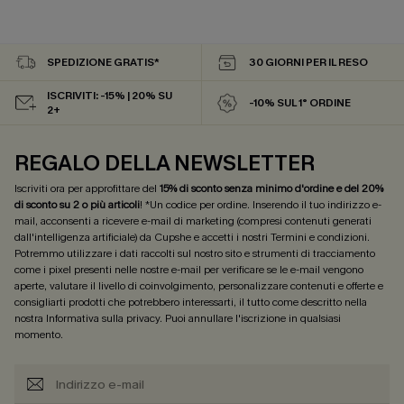
SPEDIZIONE GRATIS*
30 GIORNI PER IL RESO
ISCRIVITI: -15% | 20% SU
-10% SUL 1° ORDINE
2+
REGALO DELLA NEWSLETTER
Iscriviti ora per approfittare del
15% di sconto senza minimo d'ordine e del 20%
di sconto su 2 o più articoli
! *Un codice per ordine. Inserendo il tuo indirizzo e-
mail, acconsenti a ricevere e-mail di marketing (compresi contenuti generati
dall'intelligenza artificiale) da Cupshe e accetti i nostri
Termini e condizioni
.
Potremmo utilizzare i dati raccolti sul nostro sito e strumenti di tracciamento
come i pixel presenti nelle nostre e-mail per verificare se le e-mail vengono
aperte, valutare il livello di coinvolgimento, personalizzare contenuti e offerte e
consigliarti prodotti che potrebbero interessarti, il tutto come descritto nella
nostra
Informativa sulla privacy
. Puoi annullare l'iscrizione in qualsiasi
momento.