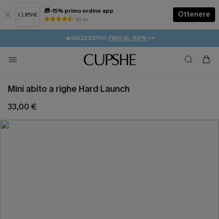
🎁-15% primo ordine app
Ottenere
50 k+
⚡️-15% SUGLI ESSENZIALI DA VACANZA |
ACQUISTA
🔥SALDI ESTIVI:
FINO AL -50%
>>
💌REGALO PER I NUOVI: 20% DI SCONTO*
🚚SPEDIZIONE GRATUITA DA 49€
Mini abito a righe Hard Launch
33,00 €