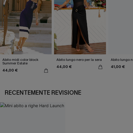
Abito midi color block
Abito lungo nero per la sera
Abito lungo 
Summer Estate
44,00 €
41,00 €
44,00 €
RECENTEMENTE REVISIONE