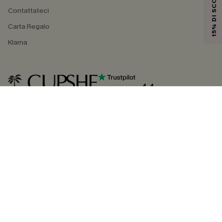
15% DI SCONTO
Contattateci
Carta Regalo
Klarna
4.4
SEGUICI SU
©2026 CUPSHE ITALIA
Informativa sulla privacy
|
Termini e condizioni
Gestione dei cookie