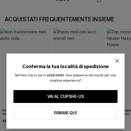
ACQUISTATI FREQUENTEMENTE INSIEME
Conferma la tua località di spedizione
Sembra che tu sia in
stati Uniti
.
Vuoi passare al sito locale per una
migliore esperienza?
VAI AL CUPSHE-US
Non fraintendere mini abito
Pareo midi con lacci laterali
Top monospall
RIMANI QUI
viola
neri
hipster Hazy
Flower
41,00 €
22,00 €
35,00 €
24,00 €