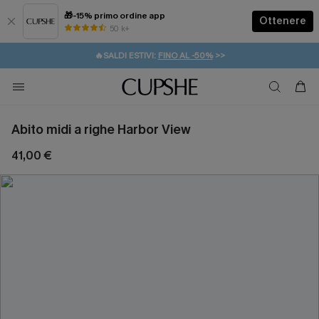
🎁-15% primo ordine app
Ottenere
50 k+
⚡️-15% SUGLI ESSENZIALI DA VACANZA |
ACQUISTA
🔥SALDI ESTIVI:
FINO AL -50%
>>
💌REGALO PER I NUOVI: 20% DI SCONTO*
🚚SPEDIZIONE GRATUITA DA 49€
Abito midi a righe Harbor View
41,00 €