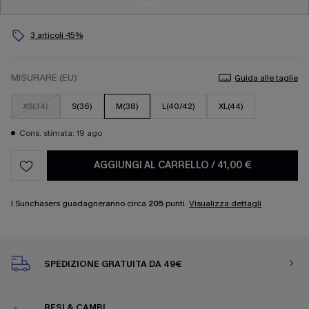
3 articoli -15%
MISURARE (EU)
Guida alle taglie
XS(34)
S(36)
M(38)
L(40/42)
XL(44)
Cons. stimata: 19 ago
AGGIUNGI AL CARRELLO
/
41,00 €
I Sunchasers guadagneranno circa
205
punti.
Visualizza dettagli
SPEDIZIONE GRATUITA DA 49€
RESI & CAMBI