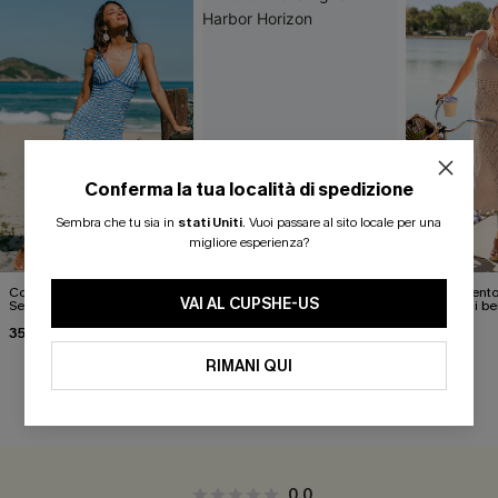
Conferma la tua località di spedizione
Sembra che tu sia in
stati Uniti
.
Vuoi passare al sito locale per una
migliore esperienza?
Copricostume midi a righe
Abito midi a righe Harbor
Regolamento 
VAI AL CUPSHE-US
Seaside Route
Horizon
Abito midi be
copricostum
35,00 €
41,00 €
44,00 €
41,00 €
RIMANI QUI
RECENSIONI DEI CLIENTI
0.0