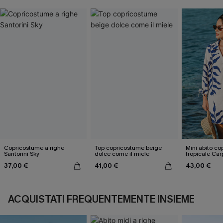
Copricostume a righe
Top copricostume beige
Mini abito c
Santorini Sky
dolce come il miele
tropicale Ca
37,00 €
41,00 €
43,00 €
ACQUISTATI FREQUENTEMENTE INSIEME