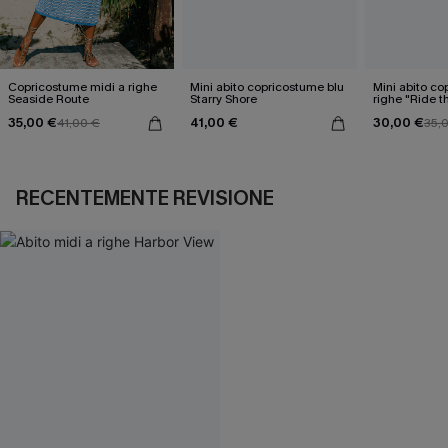
Copricostume midi a righe
Mini abito copricostume blu
Mini abito co
Seaside Route
Starry Shore
righe "Ride 
35,00 €
41,00 €
30,00 €
41,00 €
35,
RECENTEMENTE REVISIONE