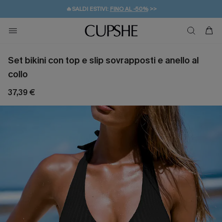
🔥SALDI ESTIVI:
FINO AL -50%
>>
💌REGALO PER I NUOVI: 20% DI SCONTO*
🚚SPEDIZIONE GRATUITA DA 49€
Set bikini con top e slip sovrapposti e anello al
collo
37,39 €