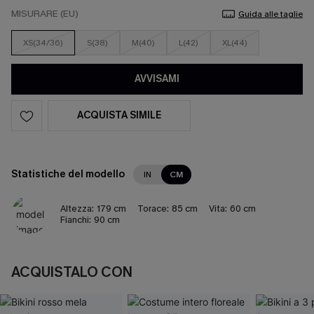
MISURARE (EU)
Guida alle taglie
XS(34/36)
S(38)
M(40)
L(42)
XL(44)
AVVISAMI
ACQUISTA SIMILE
Statistiche del modello
IN
CM
Altezza:
179 cm
Torace:
85 cm
Vita:
60 cm
Fianchi:
90 cm
ACQUISTALO CON