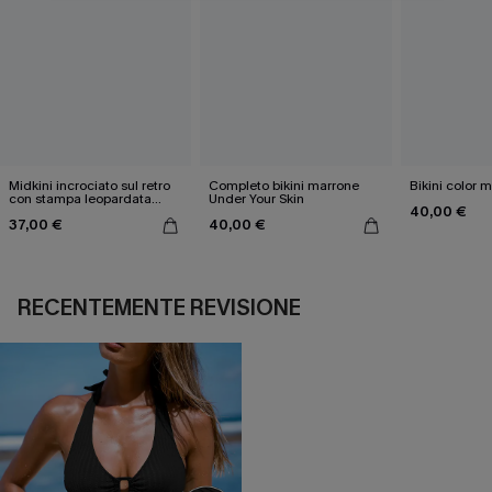
Midkini incrociato sul retro
Completo bikini marrone
Bikini color 
con stampa leopardata
Under Your Skin
40,00 €
classica e set a vita alta
37,00 €
40,00 €
RECENTEMENTE REVISIONE