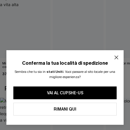
Conferma la tua località di spedizione
Midkini incrociato sul retro
Completo bikini marrone
Bikini color 
con stampa leopardata
Under Your Skin
40,00 €
classica e set a vita alta
Sembra che tu sia in
stati Uniti
.
Vuoi passare al sito locale per una
37,00 €
40,00 €
migliore esperienza?
POTREBBE INTERESSARTI ANCHE
VAI AL CUPSHE-US
RIMANI QUI