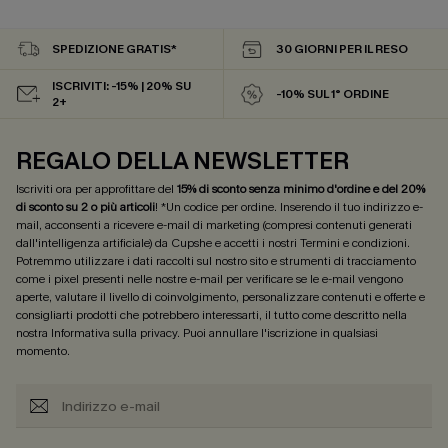
SPEDIZIONE GRATIS*
30 GIORNI PER IL RESO
ISCRIVITI: -15% | 20% SU
-10% SUL 1° ORDINE
2+
REGALO DELLA NEWSLETTER
Iscriviti ora per approfittare del
15% di sconto senza minimo d'ordine e del 20%
di sconto su 2 o più articoli
! *Un codice per ordine. Inserendo il tuo indirizzo e-
mail, acconsenti a ricevere e-mail di marketing (compresi contenuti generati
dall'intelligenza artificiale) da Cupshe e accetti i nostri
Termini e condizioni
.
Potremmo utilizzare i dati raccolti sul nostro sito e strumenti di tracciamento
come i pixel presenti nelle nostre e-mail per verificare se le e-mail vengono
aperte, valutare il livello di coinvolgimento, personalizzare contenuti e offerte e
consigliarti prodotti che potrebbero interessarti, il tutto come descritto nella
nostra
Informativa sulla privacy
. Puoi annullare l'iscrizione in qualsiasi
momento.