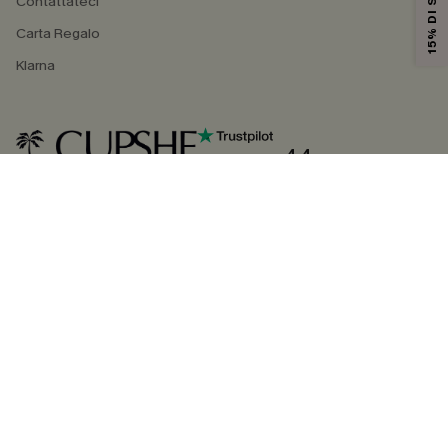
Contattateci
Carta Regalo
Klarna
4.4
SEGUICI SU
©2026 CUPSHE ITALIA
Informativa sulla privacy
|
Termini e condizioni
Gestione dei cookie