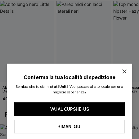
Conferma la tua località di spedizione
Sembra che tu sia in
stati Uniti
.
Vuoi passare al sito locale per una
Abito lungo nero Little
Pareo midi con lacci laterali
Top monospall
Details
neri
hipster Hazy
migliore esperienza?
Flower
40,00 €
22,00 €
35,00 €
24,00 €
VAI AL CUPSHE-US
POTREBBE INTERESSARTI ANCHE
RIMANI QUI