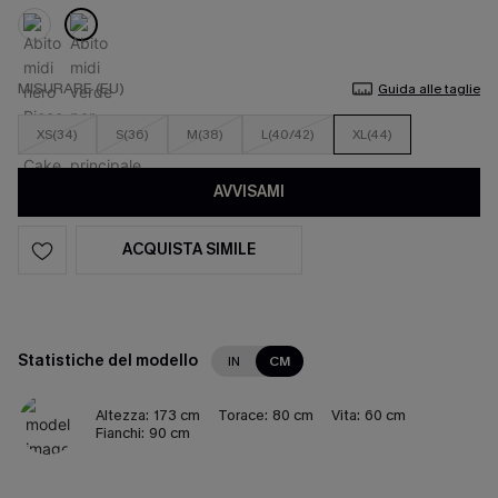
MISURARE (EU)
Guida alle taglie
XS(34)
S(36)
M(38)
L(40/42)
XL(44)
AVVISAMI
ACQUISTA SIMILE
Statistiche del modello
IN
CM
Altezza:
173 cm
Torace:
80 cm
Vita:
60 cm
Fianchi:
90 cm