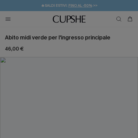
🔥SALDI ESTIVI:
FINO AL -50%
>>
💌REGALO PER I NUOVI: 20% DI SCONTO*
🚚SPEDIZIONE GRATUITA DA 49€
Abito midi verde per l'ingresso principale
46,00 €