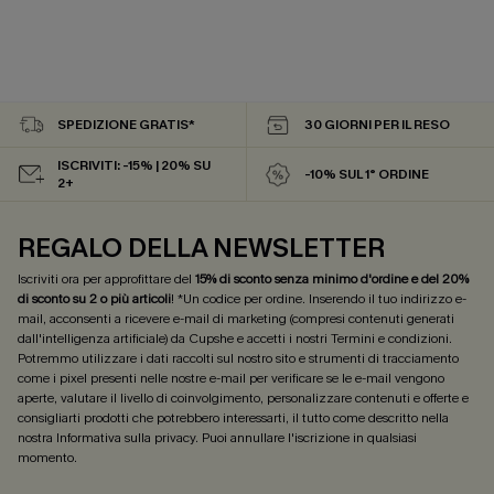
SPEDIZIONE GRATIS*
30 GIORNI PER IL RESO
ISCRIVITI: -15% | 20% SU
-10% SUL 1° ORDINE
2+
REGALO DELLA NEWSLETTER
Iscriviti ora per approfittare del
15% di sconto senza minimo d'ordine e del 20%
di sconto su 2 o più articoli
! *Un codice per ordine. Inserendo il tuo indirizzo e-
mail, acconsenti a ricevere e-mail di marketing (compresi contenuti generati
dall'intelligenza artificiale) da Cupshe e accetti i nostri
Termini e condizioni
.
Potremmo utilizzare i dati raccolti sul nostro sito e strumenti di tracciamento
come i pixel presenti nelle nostre e-mail per verificare se le e-mail vengono
aperte, valutare il livello di coinvolgimento, personalizzare contenuti e offerte e
consigliarti prodotti che potrebbero interessarti, il tutto come descritto nella
nostra
Informativa sulla privacy
. Puoi annullare l'iscrizione in qualsiasi
momento.