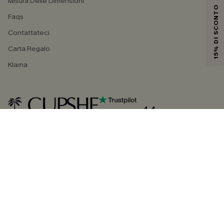
Misura Delle Dimensioni
15% DI SCONTO
Faqs
Contattateci
Carta Regalo
Klarna
4.4
SEGUICI SU
©2026 CUPSHE ITALIA