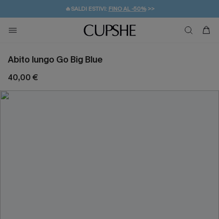
🔥SALDI ESTIVI:
FINO AL -50%
>>
💌REGALO PER I NUOVI: 20% DI SCONTO*
🚚SPEDIZIONE GRATUITA DA 49€
Abito lungo Go Big Blue
40,00 €