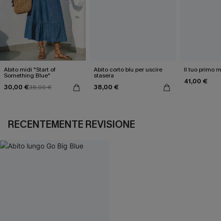
Abito midi "Start of
Abito corto blu per uscire
Il tuo primo m
Something Blue"
stasera
41,00 €
30,00 €
38,00 €
38,00 €
RECENTEMENTE REVISIONE