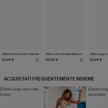
Abito midi blu Day Dreamer
Abito corto floreale Monica
Abito lungo r
43,00 €
50,00 €
50,00 €
ACQUISTATI FREQUENTEMENTE INSIEME