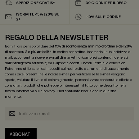
SPEDIZIONE GRATIS*
30 GIORNI PER IL RESO
ISCRIVITI: -15% | 20% SU
-10% SUL 1° ORDINE
2+
REGALO DELLA NEWSLETTER
Iscriviti ora per approfittare del
15% di sconto senza minimo d'ordine e del 20%
di sconto su 2 o più articoli
! *Un codice per ordine. Inserendo il tuo indirizzo e-
mail, acconsenti a ricevere e-mail di marketing (compresi contenuti generati
dall'intelligenza artificiale) da Cupshe e accetti i nostri
Termini e condizioni
.
Potremmo utilizzare i dati raccolti sul nostro sito e strumenti di tracciamento
come i pixel presenti nelle nostre e-mail per verificare se le e-mail vengono
aperte, valutare il livello di coinvolgimento, personalizzare contenuti e offerte e
consigliarti prodotti che potrebbero interessarti, il tutto come descritto nella
nostra
Informativa sulla privacy
. Puoi annullare l'iscrizione in qualsiasi
momento.
ABBONATI