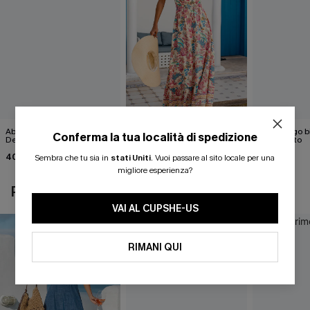
Abito lungo nero Little
Abito lungo floreale "No Bad
Abito lungo 
Conferma la tua località di spedizione
Details
Days"
mozzafiato
40,00 €
36,00 €
43,00 €
40,00 €
Sembra che tu sia in
stati Uniti
.
Vuoi passare al sito locale per una
migliore esperienza?
POTREBBE INTERESSARTI ANCHE
VAI AL CUPSHE-US
RIMANI QUI