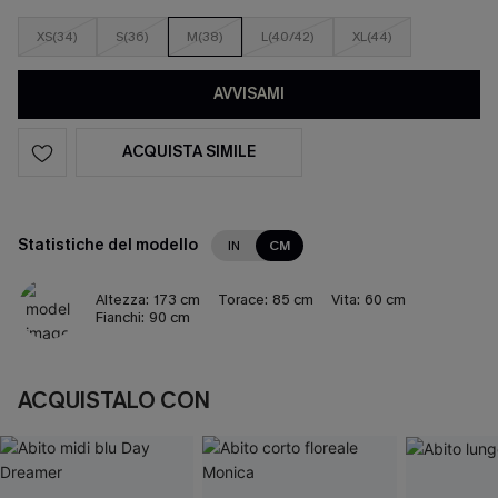
XS(34)
S(36)
M(38)
L(40/42)
XL(44)
AVVISAMI
ACQUISTA SIMILE
Statistiche del modello
IN
CM
Altezza:
173 cm
Torace:
85 cm
Vita:
60 cm
Fianchi:
90 cm
ACQUISTALO CON