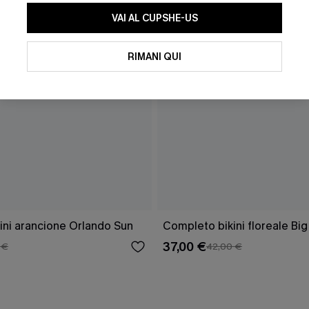
VAI AL CUPSHE-US
RIMANI QUI
ini arancione Orlando Sun
Completo bikini floreale Bi
37,00 €
 €
42,00 €