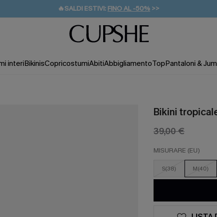
🔥SALDI ESTIVI:
FINO AL -50%
>>
💌REGALO PER I NUOVI: 20% DI SCONTO*
🚚SPEDIZIONE GRATUITA DA 49€
i interi
Bikinis
Copricostumi
Abiti
Abbigliamento
Top
Pantaloni & Jum
Bikini tropica
39,00 €
MISURARE (EU)
S(38)
M(40)
LISTA 