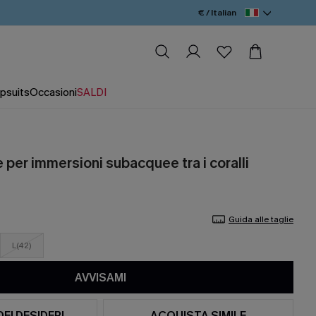
€ / Italian
psuits
Occasioni
SALDI
le per immersioni subacquee tra i coralli
Guida alle taglie
L(42)
AVVISAMI
DEI DESIDERI
ACQUISTA SIMILE