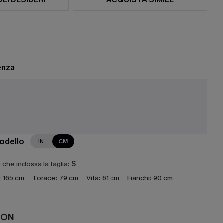
enza
e
modello
IN
CM
che indossa la taglia:
S
:
165 cm
Torace:
79 cm
Vita:
61 cm
Fianchi:
90 cm
CON