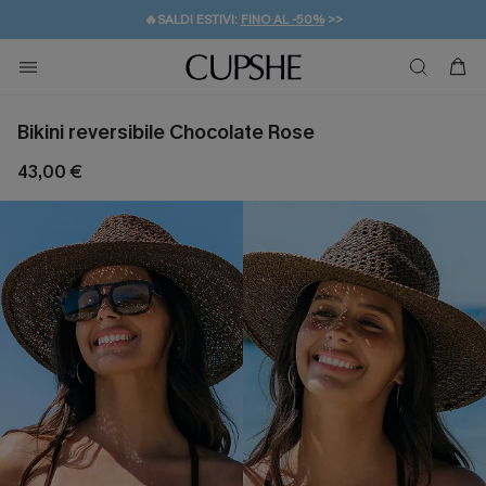
🔥SALDI ESTIVI:
FINO AL -50%
>>
💌REGALO PER I NUOVI: 20% DI SCONTO*
🚚SPEDIZIONE GRATUITA DA 49€
Bikini reversibile Chocolate Rose
43,00 €