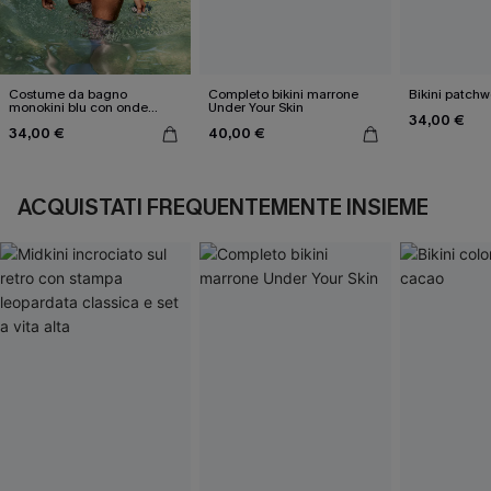
Costume da bagno
Completo bikini marrone
Bikini patchw
monokini blu con onde
Under Your Skin
34,00 €
elettriche
34,00 €
40,00 €
ACQUISTATI FREQUENTEMENTE INSIEME