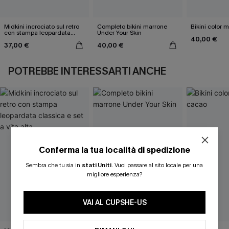
Midkini incrociato sul retro
Completo bikini marrone
Bikini color 
con stampa leopardata
Under Your Skin
40,00 €
classica e set a vita alta
37,00 €
40,00 €
POTREBBE INTERESSARTI ANCHE
Conferma la tua località di spedizione
Sembra che tu sia in
stati Uniti
.
Vuoi passare al sito locale per una
migliore esperienza?
VAI AL CUPSHE-US