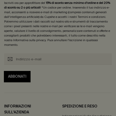
Iscriviti ora per approfittare del
15% di sconto senza minimo d'ordine e del 20%
di sconto su 2 o più articoli
! *Un codice per ordine. Inserendo il tuo indirizzo e-
mail, acconsenti a ricevere e-mail di marketing (compresi contenuti generati
dall'intelligenza artificiale) da Cupshe e accetti i nostri
Termini e condizioni
.
Potremmo utilizzare i dati raccolti sul nostro sito e strumenti di tracciamento
come i pixel presenti nelle nostre e-mail per verificare se le e-mail vengono
aperte, valutare il livello di coinvolgimento, personalizzare contenuti e offerte e
consigliarti prodotti che potrebbero interessarti, il tutto come descritto nella
nostra
Informativa sulla privacy
. Puoi annullare l'iscrizione in qualsiasi
momento.
ABBONATI
INFORMAZIONI
SPEDIZIONE E RESO
SULL'AZIENDA