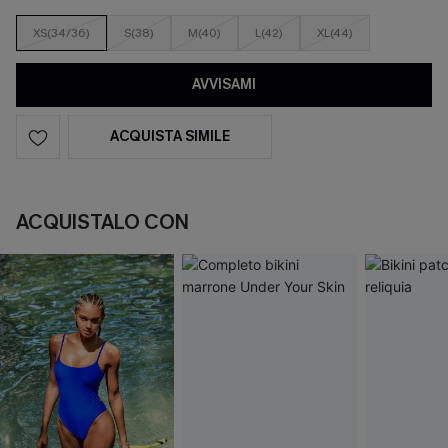
XS(34/36)
S(38)
M(40)
L(42)
XL(44)
AVVISAMI
ACQUISTA SIMILE
ACQUISTALO CON