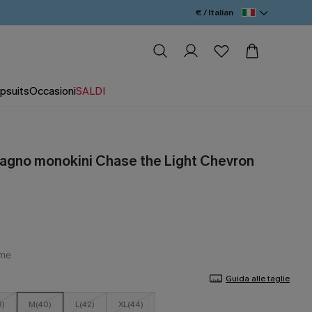
€ / Italian
psuits
Occasioni
SALDI
agno monokini Chase the Light Chevron
Guida alle taglie
8)
M(40)
L(42)
XL(44)