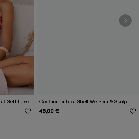
O SCONT
ere e-mail di marketing (compresi contenuti
ti i nostri
Termini e condizioni
. Potremmo
 di tracciamento come i pixel presenti nelle
rte, valutare il livello di coinvolgimento,
dotti che potrebbero interessarti, il tutto
y
. Puoi annullare l'iscrizione in qualsiasi
 of Self-Love
Costume intero Shell We Slim & Sculpt
46,00 €