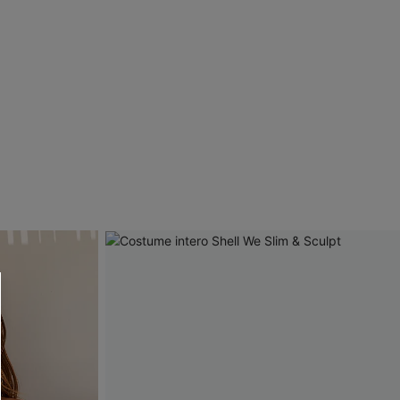
R OTTENERE
 MINIMO D'ORDINE
O PIÙ ARTICOLI