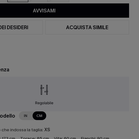
AVVISAMI
DEI DESIDERI
ACQUISTA SIMILE
enza
Regolabile
modello
IN
CM
che indossa la taglia:
XS
:
173 cm
Torace:
85 cm
Vita:
60 cm
Fianchi:
90 cm