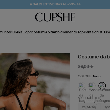
🔥SALDI ESTIVI:
FINO AL -50%
>>
💌REGALO PER I NUOVI: 20% DI SCONTO*
🚚SPEDIZIONE GRATUITA DA 49€
i interi
Bikinis
Copricostumi
Abiti
Abbigliamento
Top
Pantaloni & Jum
Costume da b
39,00 €
COLORE:
Nero
MISURARE (EU)
XS(34/36)
S(3