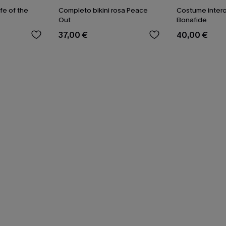
fe of the
Completo bikini rosa Peace
Costume intero
Out
Bonafide
37,00 €
40,00 €