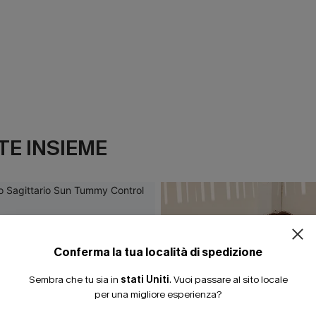
E INSIEME
ISCRIVITI PE
15% DI SCONTO SENZA
20% DI SCONTO SU 2 
Conferma la tua località di spedizione
Sembra che tu sia in
stati Uniti
.
Vuoi passare al sito locale
per una migliore esperienza?