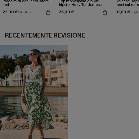
Pareo midi con lacci laterali
Top monospalla e bikini
Release Happ
neri
hipster Hazy Tenderness
lacci sul retro
Flower
bassa
22,00 €
35,00 €
31,00 €
24,00 €
39,0
RECENTEMENTE REVISIONE