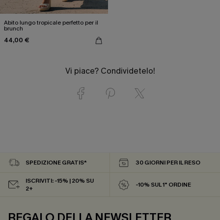
Abito lungo tropicale perfetto per il
brunch
44,00 €
Vi piace? Condividetelo!
SPEDIZIONE GRATIS*
30 GIORNI PER IL RESO
ISCRIVITI: -15% | 20% SU
-10% SUL 1° ORDINE
2+
REGALO DELLA NEWSLETTER