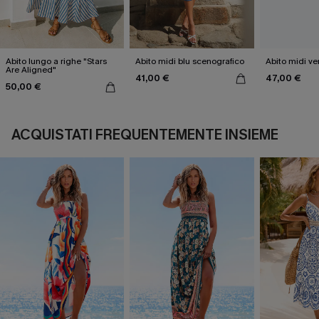
Abito lungo a righe "Stars
Abito midi blu scenografico
Abito midi ver
Are Aligned"
41,00 €
47,00 €
50,00 €
ACQUISTATI FREQUENTEMENTE INSIEME