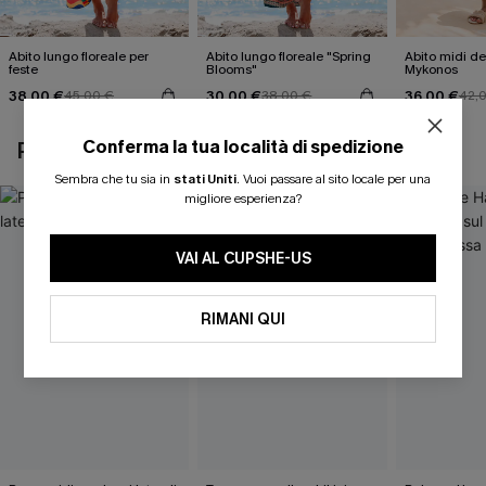
Abito lungo floreale per
Abito lungo floreale "Spring
Abito midi de
feste
Blooms"
Mykonos
38,00 €
30,00 €
36,00 €
45,00 €
38,00 €
42,
Conferma la tua località di spedizione
POTREBBE INTERESSARTI ANCHE
Sembra che tu sia in
stati Uniti
.
Vuoi passare al sito locale per una
migliore esperienza?
VAI AL CUPSHE-US
RIMANI QUI