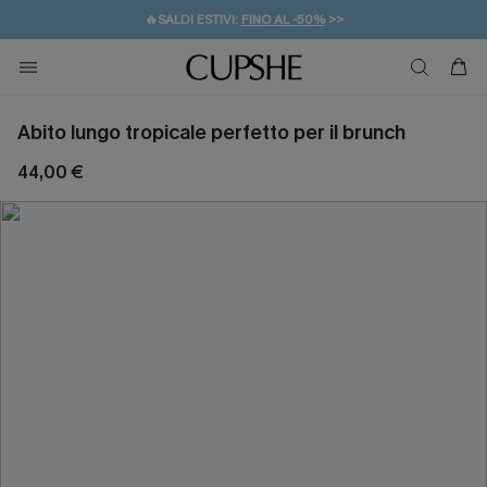
🔥SALDI ESTIVI:
FINO AL -50%
>>
💌REGALO PER I NUOVI: 20% DI SCONTO*
🚚SPEDIZIONE GRATUITA DA 49€
Abito lungo tropicale perfetto per il brunch
44,00 €