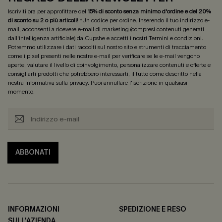
Iscriviti ora per approfittare del
15% di sconto senza minimo d'ordine e del 20%
di sconto su 2 o più articoli
! *Un codice per ordine. Inserendo il tuo indirizzo e-
mail, acconsenti a ricevere e-mail di marketing (compresi contenuti generati
dall'intelligenza artificiale) da Cupshe e accetti i nostri
Termini e condizioni
.
Potremmo utilizzare i dati raccolti sul nostro sito e strumenti di tracciamento
come i pixel presenti nelle nostre e-mail per verificare se le e-mail vengono
aperte, valutare il livello di coinvolgimento, personalizzare contenuti e offerte e
consigliarti prodotti che potrebbero interessarti, il tutto come descritto nella
nostra
Informativa sulla privacy
. Puoi annullare l'iscrizione in qualsiasi
momento.
ABBONATI
INFORMAZIONI
SPEDIZIONE E RESO
SULL'AZIENDA