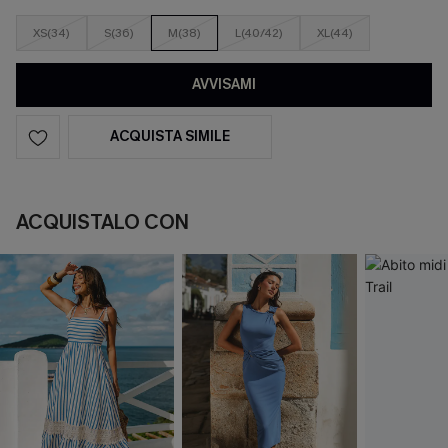
XS(34)
S(36)
M(38)
L(40/42)
XL(44)
AVVISAMI
ACQUISTA SIMILE
ACQUISTALO CON