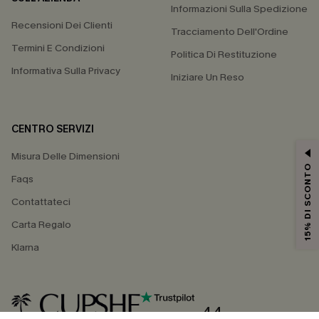
Informazioni Sulla Spedizione
Recensioni Dei Clienti
Tracciamento Dell'Ordine
Termini E Condizioni
Politica Di Restituzione
Informativa Sulla Privacy
Iniziare Un Reso
CENTRO SERVIZI
Misura Delle Dimensioni
15% DI SCONTO
Faqs
Contattateci
Carta Regalo
Klarna
4.4