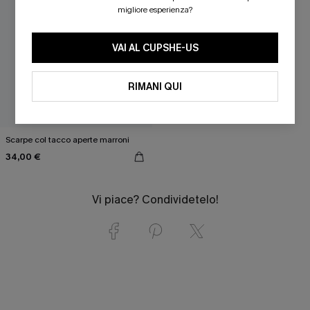
migliore esperienza?
VAI AL CUPSHE-US
RIMANI QUI
Scarpe col tacco aperte marroni
34,00 €
Vi piace? Condividetelo!