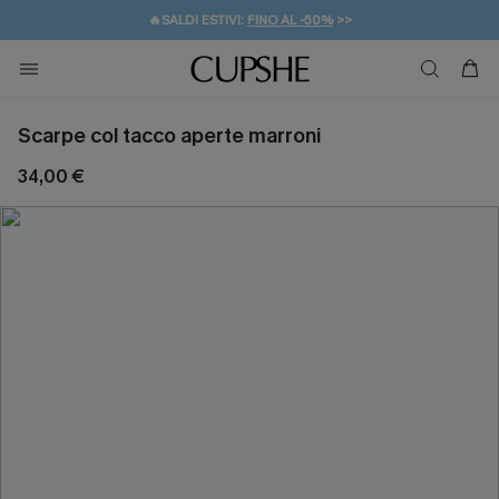
🔥SALDI ESTIVI:
FINO AL -50%
>>
💌REGALO PER I NUOVI: 20% DI SCONTO*
🚚SPEDIZIONE GRATUITA DA 49€
Scarpe col tacco aperte marroni
34,00 €