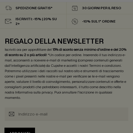
SPEDIZIONE GRATIS*
30 GIORNI PER IL RESO
ISCRIVITI: -15% | 20% SU
-10% SUL 1° ORDINE
2+
REGALO DELLA NEWSLETTER
Iscriviti ora per approfittare del
15% di sconto senza minimo d'ordine e del 20%
di sconto su 2 o più articoli
! *Un codice per ordine. Inserendo il tuo indirizzo e-
mail, acconsenti a ricevere e-mail di marketing (compresi contenuti generati
dall'intelligenza artificiale) da Cupshe e accetti i nostri
Termini e condizioni
.
Potremmo utilizzare i dati raccolti sul nostro sito e strumenti di tracciamento
come i pixel presenti nelle nostre e-mail per verificare se le e-mail vengono
aperte, valutare il livello di coinvolgimento, personalizzare contenuti e offerte e
consigliarti prodotti che potrebbero interessarti, il tutto come descritto nella
nostra
Informativa sulla privacy
. Puoi annullare l'iscrizione in qualsiasi
momento.