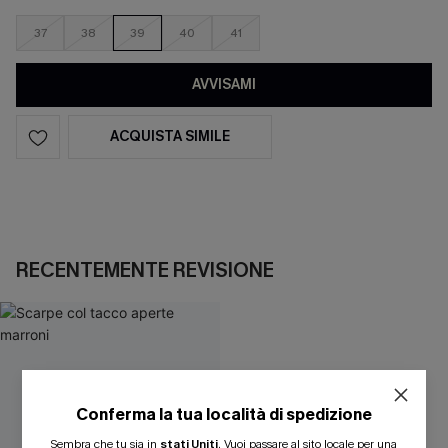
37
38
39
40
41
AVVISAMI
ACQUISTA SIMILE
RECENTEMENTE REVISIONE
Conferma la tua località di spedizione
Sembra che tu sia in
stati Uniti
.
Vuoi passare al sito locale per una