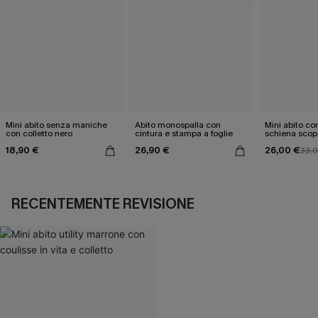
Mini abito senza maniche
Abito monospalla con
Mini abito con
con colletto nero
cintura e stampa a foglie
schiena scop
18,90 €
26,90 €
26,00 €
33,
RECENTEMENTE REVISIONE