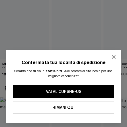
Conferma la tua località di spedizione
Mini abito senza maniche
Abito monospalla con
Mini abito con
con colletto nero
cintura e stampa a foglie
schiena scop
Sembra che tu sia in
stati Uniti
.
Vuoi passare al sito locale per una
18,90 €
26,90 €
26,00 €
33,
migliore esperienza?
POTREBBE INTERESSARTI ANCHE
VAI AL CUPSHE-US
RIMANI QUI