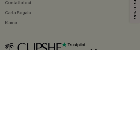
15% DI SCONTO
Contattateci
Carta Regalo
Klarna
4.4
SEGUICI SU
©2026 CUPSHE ITALIA
Informativa sulla privacy
|
Termini e condizioni
Gestione dei cookie