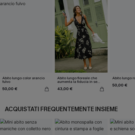
Abito lungo color arancio
Abito lungo floreale che
Abito lungo r
fulvo
aumenta la fiducia in se
50,00 €
stessi
50,00 €
43,00 €
ACQUISTATI FREQUENTEMENTE INSIEME