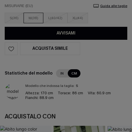
MISURARE (EU)
Guida alle taglie
S(36)
M(38)
L(40/42)
XL(44)
AVVISAMI
ACQUISTA SIMILE
Statistiche del modello
IN
CM
Modello che indossa la taglia:
S
Altezza:
170 cm
Torace:
86 cm
Vita:
60.9 cm
Fianchi:
88.9 cm
ACQUISTALO CON