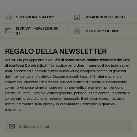
SPEDIZIONE GRATIS*
30 GIORNI PER IL RESO
ISCRIVITI: -15% | 20% SU
-10% SUL 1° ORDINE
2+
REGALO DELLA NEWSLETTER
Iscriviti ora per approfittare del
15% di sconto senza minimo d'ordine e del 20%
di sconto su 2 o più articoli
! *Un codice per ordine. Inserendo il tuo indirizzo e-
mail, acconsenti a ricevere e-mail di marketing (compresi contenuti generati
dall'intelligenza artificiale) da Cupshe e accetti i nostri
Termini e condizioni
.
Potremmo utilizzare i dati raccolti sul nostro sito e strumenti di tracciamento
come i pixel presenti nelle nostre e-mail per verificare se le e-mail vengono
aperte, valutare il livello di coinvolgimento, personalizzare contenuti e offerte e
consigliarti prodotti che potrebbero interessarti, il tutto come descritto nella
nostra
Informativa sulla privacy
. Puoi annullare l'iscrizione in qualsiasi
momento.