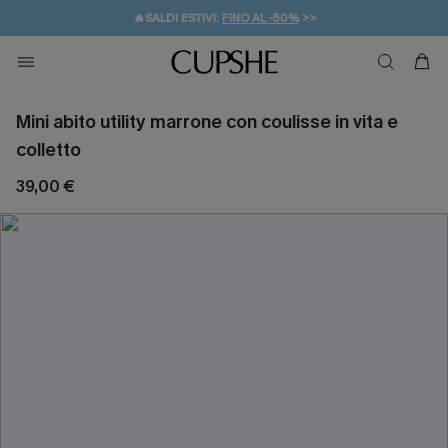
🔥SALDI ESTIVI:
FINO AL -50%
>>
💌REGALO PER I NUOVI: 20% DI SCONTO*
🚚SPEDIZIONE GRATUITA DA 49€
Mini abito utility marrone con coulisse in vita e
colletto
39,00 €