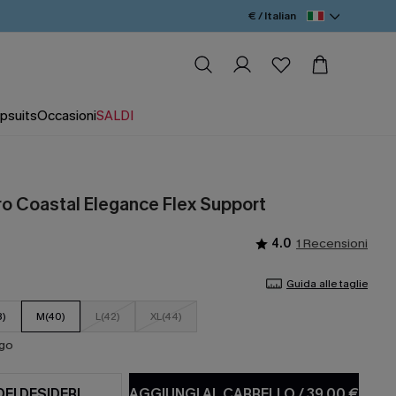
€ / Italian
psuits
Occasioni
SALDI
o Coastal Elegance Flex Support
4.0
1 Recensioni
Guida alle taglie
8)
M(40)
L(42)
XL(44)
ago
DEI DESIDERI
AGGIUNGI AL CARRELLO
/
39,00 €