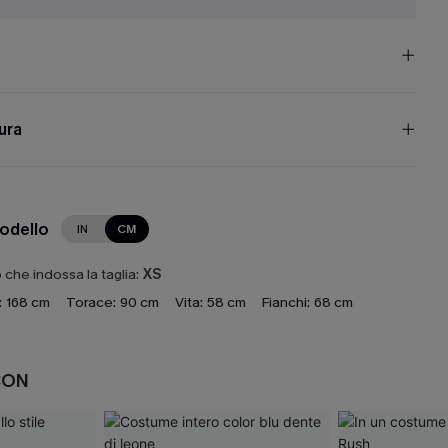
cura
modello
IN
CM
che indossa la taglia:
XS
:
168 cm
Torace:
90 cm
Vita:
58 cm
Fianchi:
68 cm
CON