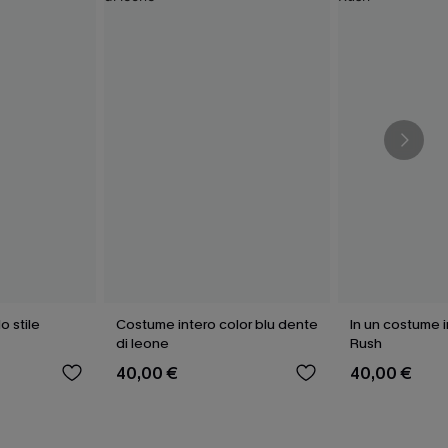
lo stile
Costume intero color blu dente
In un costume i
di leone
Rush
40,00 €
40,00 €