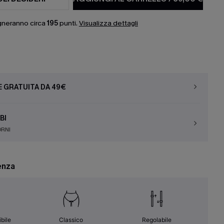
gneranno circa
195
punti.
Visualizza dettagli
E GRATUITA DA 49€
BI
ORNI
enza
ibile
Classico
Regolabile