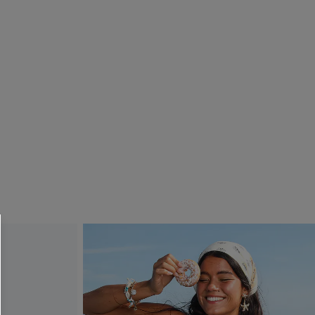
R OTTENERE
 MINIMO D'ORDINE
O PIÙ ARTICOLI