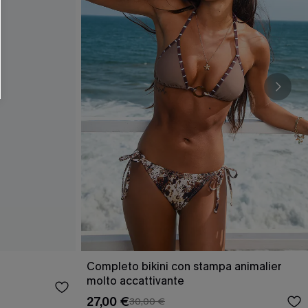
O SCONT
ere e-mail di marketing (compresi contenuti
ti i nostri
Termini e condizioni
. Potremmo
 di tracciamento come i pixel presenti nelle
rte, valutare il livello di coinvolgimento,
dotti che potrebbero interessarti, il tutto
y
. Puoi annullare l'iscrizione in qualsiasi
Completo bikini con stampa animalier
molto accattivante
27,00 €
30,00 €