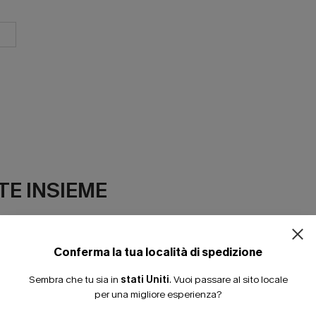
ISCRIVITI PE
E INSIEME
15% DI SCONTO SENZA
20% DI SCONTO SU 2 
Conferma la tua località di spedizione
Sembra che tu sia in
stati Uniti
.
Vuoi passare al sito locale
per una migliore esperienza?