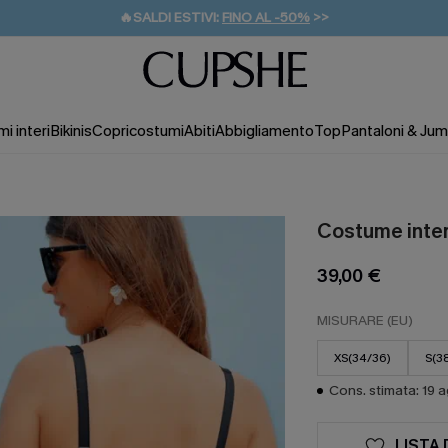
🔥SALDI ESTIVI:
FINO AL -50%
>>
💌REGALO PER I NUOVI: 20% DI SCONTO*
🚚SPEDIZIONE GRATUITA DA 49€
i interi
Bikinis
Copricostumi
Abiti
Abbigliamento
Top
Pantaloni & Jum
Costume inter
39,00 €
MISURARE (EU)
XS(34/36)
S(3
Cons. stimata: 19 
LISTA 