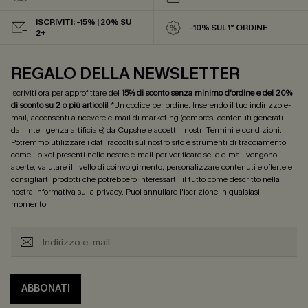
ISCRIVITI: -15% | 20% SU
-10% SUL 1° ORDINE
2+
REGALO DELLA NEWSLETTER
Iscriviti ora per approfittare del
15% di sconto senza minimo d'ordine e del 20%
di sconto su 2 o più articoli
! *Un codice per ordine. Inserendo il tuo indirizzo e-
mail, acconsenti a ricevere e-mail di marketing (compresi contenuti generati
dall'intelligenza artificiale) da Cupshe e accetti i nostri
Termini e condizioni
.
Potremmo utilizzare i dati raccolti sul nostro sito e strumenti di tracciamento
come i pixel presenti nelle nostre e-mail per verificare se le e-mail vengono
aperte, valutare il livello di coinvolgimento, personalizzare contenuti e offerte e
consigliarti prodotti che potrebbero interessarti, il tutto come descritto nella
nostra
Informativa sulla privacy
. Puoi annullare l'iscrizione in qualsiasi
momento.
ABBONATI