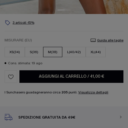
3 articoli -15%
MISURARE (EU)
Guida alle taglie
XS(34)
S(36)
M(38)
L(40/42)
XL(44)
Cons. stimata: 19 ago
AGGIUNGI AL CARRELLO
/
41,00 €
I Sunchasers guadagneranno circa
205
punti.
Visualizza dettagli
SPEDIZIONE GRATUITA DA 49€