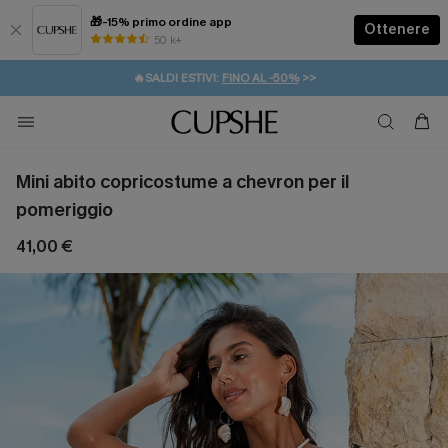
🎁-15% primo ordine app
Ottenere
50 k+
⚡️-15% SUGLI ESSENZIALI DA VACANZA |
ACQUISTA
🔥SALDI ESTIVI:
FINO AL -50%
>>
💌REGALO PER I NUOVI: 20% DI SCONTO*
🚚SPEDIZIONE GRATUITA DA 49€
Mini abito copricostume a chevron per il
pomeriggio
41,00 €