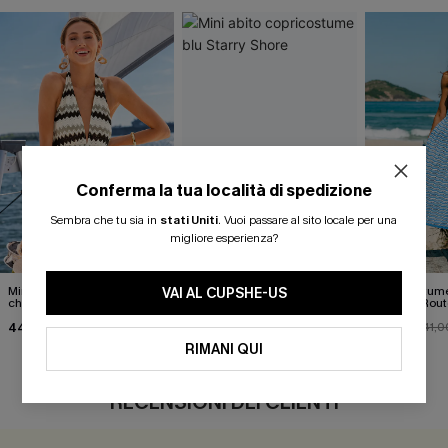
Conferma la tua località di spedizione
Sembra che tu sia in
stati Uniti
.
Vuoi passare al sito locale per una
migliore esperienza?
Mini abito copricostume a
Mini abito copricostume blu
Copricostume
VAI AL CUPSHE-US
chevron Sea and Be Seen
Starry Shore
Seaside Rout
44,00 €
41,00 €
35,00 €
41,0
RIMANI QUI
RECENSIONI DEI CLIENTI