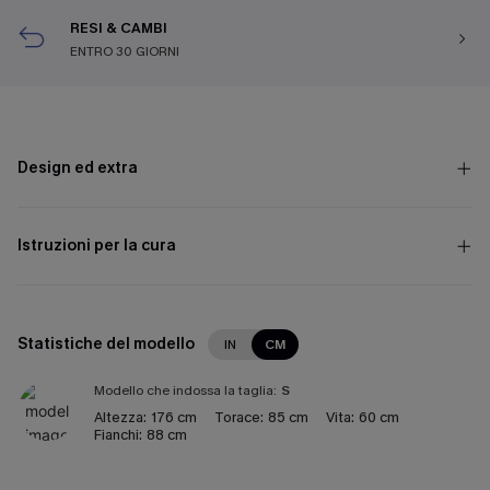
RESI & CAMBI
ENTRO 30 GIORNI
Design ed extra
Istruzioni per la cura
Statistiche del modello
IN
CM
Modello che indossa la taglia:
S
Altezza:
176 cm
Torace:
85 cm
Vita:
60 cm
Fianchi:
88 cm