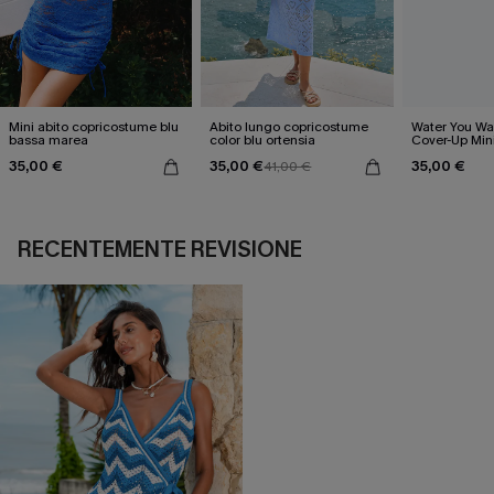
Mini abito copricostume blu
Abito lungo copricostume
Water You Wa
bassa marea
color blu ortensia
Cover-Up Min
35,00 €
35,00 €
35,00 €
41,00 €
RECENTEMENTE REVISIONE