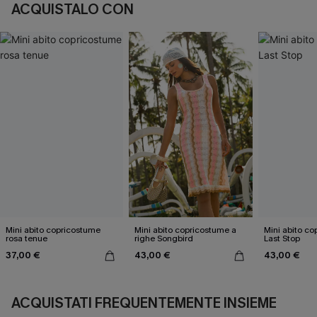
ACQUISTALO CON
Mini abito copricostume
Mini abito copricostume a
Mini abito c
rosa tenue
righe Songbird
Last Stop
37,00 €
43,00 €
43,00 €
ACQUISTATI FREQUENTEMENTE INSIEME