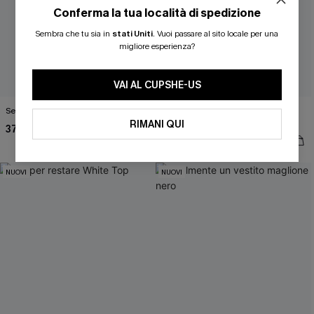
Conferma la tua località di spedizione
Sembra che tu sia in
stati Uniti
.
Vuoi passare al sito locale per una
migliore esperienza?
VAI AL CUPSHE-US
Serendipity White Top
Maglietta a righe per
incoraggiamento
RIMANI QUI
37,00 €
37,00 €
NUOVI
NUOVI