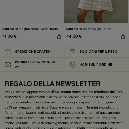
Mini abito a righe Head Over Heels
Mini abito color beige Laurel
41,00 €
44,00 €
SPEDIZIONE GRATIS*
30 GIORNI PER IL RESO
ISCRIVITI: -15% | 20% SU
-10% SUL 1° ORDINE
2+
REGALO DELLA NEWSLETTER
Iscriviti ora per approfittare del
15% di sconto senza minimo d'ordine e del 20%
di sconto su 2 o più articoli
! *Un codice per ordine. Inserendo il tuo indirizzo e-
mail, acconsenti a ricevere e-mail di marketing (compresi contenuti generati
dall'intelligenza artificiale) da Cupshe e accetti i nostri
Termini e condizioni
.
Potremmo utilizzare i dati raccolti sul nostro sito e strumenti di tracciamento
come i pixel presenti nelle nostre e-mail per verificare se le e-mail vengono
aperte, valutare il livello di coinvolgimento, personalizzare contenuti e offerte e
consigliarti prodotti che potrebbero interessarti, il tutto come descritto nella