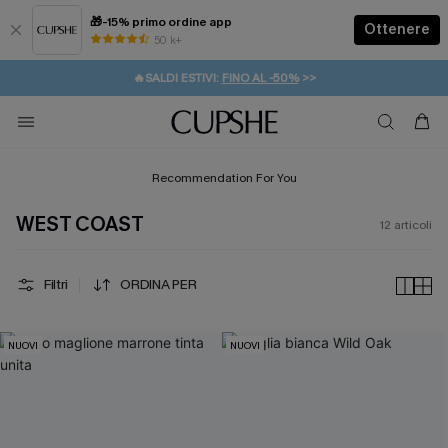
🎁-15% primo ordine app
Ottenere
50 k+
⚡️-15% SUGLI ESSENZIALI DA VACANZA |
ACQUISTA
🔥SALDI ESTIVI:
FINO AL -50%
>>
💌REGALO PER I NUOVI: 20% DI SCONTO*
🚚SPEDIZIONE GRATUITA DA 49€
Recommendation For You
WEST COAST
12
articoli
Filtri
ORDINA PER
NUOVI
NUOVI