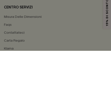
15% DI SCONTO
CENTRO SERVIZI
Misura Delle Dimensioni
Faqs
Contattateci
Carta Regalo
Klarna
4.3
SEGUICI SU