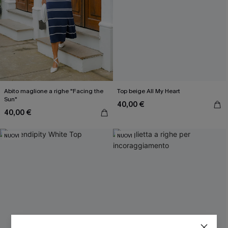
Abito maglione a righe "Facing the
Top beige All My Heart
Sun"
40,00 €
40,00 €
NUOVI
NUOVI