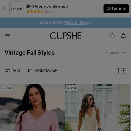
🎁-15% primo ordine app
Ottenere
50 k+
⚡️-15% SUGLI ESSENZIALI DA VACANZA |
ACQUISTA
🔥SALDI ESTIVI:
FINO AL -50%
>>
💌REGALO PER I NUOVI: 20% DI SCONTO*
🚚SPEDIZIONE GRATUITA DA 49€
Vintage Fall Styles
1064
articoli
Filtri
ORDINA PER
NUOVI
NUOVI