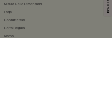
Misura Delle Dimensioni
Faqs
Contattateci
Carta Regalo
Klarna
4.4
SEGUICI SU
©2026 CUPSHE ITALIA