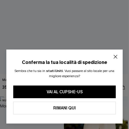
Conferma la tua località di spedizione
ISCRIVITI PER OTTENERE
Sembra che tu sia in
stati Uniti
.
Vuoi passare al sito locale per una
migliore esperienza?
Maglione bianco Good Energy
Maglia grigia Time Flies
15% DI SCONTO SENZA MINIMO D'ORDINE
35,00 €
37,00 €
20% DI SCONTO SU 2 O PIÙ ARTICOLI
VAI AL CUPSHE-US
NUOVI
NUOVI
RIMANI QUI
OTTIENI IL TUO SCONT