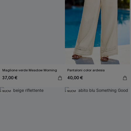
Inserendo il tuo indirizzo e-mail, acconsenti a ricevere e-mail di
marketing (compresi contenuti generati dall'intelligenza artificiale)
da Cupshe e accetti i nostri
Termini e condizioni
. Potremmo
utilizzare i dati raccolti sul nostro sito e strumenti di tracciamento
come i pixel presenti nelle nostre e-mail per verificare se le e-mail
vengono aperte, valutare il livello di coinvolgimento, personalizzare
contenuti e offerte e consigliarti prodotti che potrebbero interessarti,
il tutto come descritto nella nostra
Informativa sulla privacy
. Puoi
annullare l'iscrizione in qualsiasi momento.
Maglione verde Meadow Morning
Pantaloni color ardesia
37,00 €
40,00 €
NUOVI
NUOVI