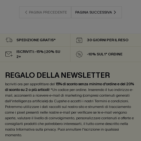
PAGINA PRECEDENTE
PAGINA SUCCESSIVA
SPEDIZIONE GRATIS*
30 GIORNI PER IL RESO
ISCRIVITI: -15% | 20% SU
-10% SUL 1° ORDINE
2+
REGALO DELLA NEWSLETTER
Iscriviti ora per approfittare del
15% di sconto senza minimo d'ordine e del 20%
di sconto su 2 o più articoli
! *Un codice per ordine. Inserendo il tuo indirizzo e-
mail, acconsenti a ricevere e-mail di marketing (compresi contenuti generati
dall'intelligenza artificiale) da Cupshe e accetti i nostri
Termini e condizioni
.
Potremmo utilizzare i dati raccolti sul nostro sito e strumenti di tracciamento
come i pixel presenti nelle nostre e-mail per verificare se le e-mail vengono
aperte, valutare il livello di coinvolgimento, personalizzare contenuti e offerte e
consigliarti prodotti che potrebbero interessarti, il tutto come descritto nella
nostra
Informativa sulla privacy
. Puoi annullare l'iscrizione in qualsiasi
momento.