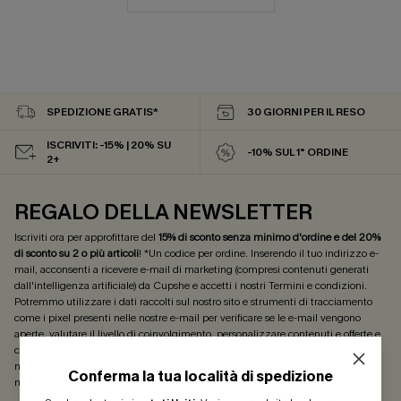
SPEDIZIONE GRATIS*
30 GIORNI PER IL RESO
ISCRIVITI: -15% | 20% SU
-10% SUL 1° ORDINE
2+
REGALO DELLA NEWSLETTER
Iscriviti ora per approfittare del
15% di sconto senza minimo d'ordine e del 20%
di sconto su 2 o più articoli
! *Un codice per ordine. Inserendo il tuo indirizzo e-
mail, acconsenti a ricevere e-mail di marketing (compresi contenuti generati
dall'intelligenza artificiale) da Cupshe e accetti i nostri
Termini e condizioni
.
Potremmo utilizzare i dati raccolti sul nostro sito e strumenti di tracciamento
come i pixel presenti nelle nostre e-mail per verificare se le e-mail vengono
aperte, valutare il livello di coinvolgimento, personalizzare contenuti e offerte e
consigliarti prodotti che potrebbero interessarti, il tutto come descritto nella
nostra
Informativa sulla privacy
. Puoi annullare l'iscrizione in qualsiasi
Conferma la tua località di spedizione
momento.