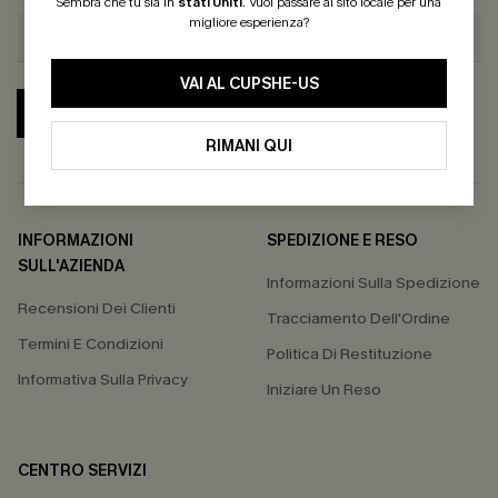
Sembra che tu sia in
stati Uniti
.
Vuoi passare al sito locale per una
migliore esperienza?
VAI AL CUPSHE-US
ABBONATI
RIMANI QUI
INFORMAZIONI
SPEDIZIONE E RESO
SULL'AZIENDA
Informazioni Sulla Spedizione
Recensioni Dei Clienti
Tracciamento Dell'Ordine
Termini E Condizioni
Politica Di Restituzione
Informativa Sulla Privacy
Iniziare Un Reso
CENTRO SERVIZI