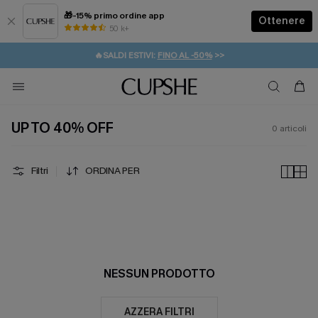
🎁-15% primo ordine app
Ottenere
50 k+
⚡️-15% SUGLI ESSENZIALI DA VACANZA |
ACQUISTA
🔥SALDI ESTIVI:
FINO AL -50%
>>
💌REGALO PER I NUOVI: 20% DI SCONTO*
🚚SPEDIZIONE GRATUITA DA 49€
UP TO 40% OFF
0
articoli
Filtri
ORDINA PER
NESSUN PRODOTTO
AZZERA FILTRI