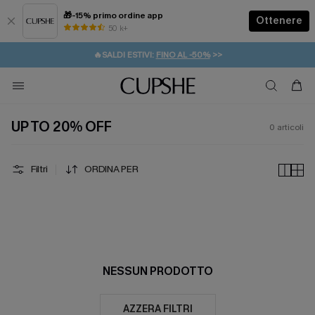
🎁-15% primo ordine app
Ottenere
50 k+
⚡️-15% SUGLI ESSENZIALI DA VACANZA |
ACQUISTA
🔥SALDI ESTIVI:
FINO AL -50%
>>
💌REGALO PER I NUOVI: 20% DI SCONTO*
🚚SPEDIZIONE GRATUITA DA 49€
UP TO 20% OFF
0
articoli
Filtri
ORDINA PER
NESSUN PRODOTTO
AZZERA FILTRI