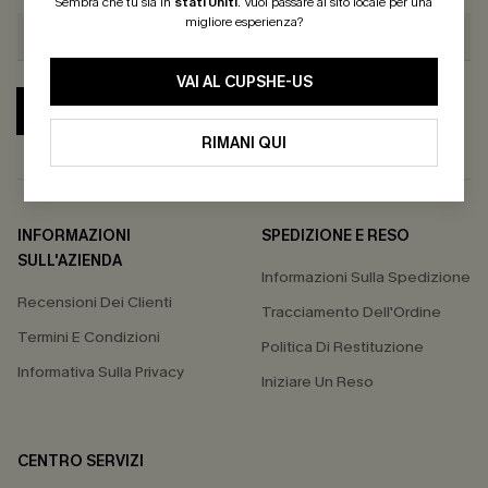
Sembra che tu sia in
stati Uniti
.
Vuoi passare al sito locale per una
migliore esperienza?
VAI AL CUPSHE-US
ABBONATI
RIMANI QUI
INFORMAZIONI
SPEDIZIONE E RESO
SULL'AZIENDA
Informazioni Sulla Spedizione
Recensioni Dei Clienti
Tracciamento Dell'Ordine
Termini E Condizioni
Politica Di Restituzione
Informativa Sulla Privacy
Iniziare Un Reso
CENTRO SERVIZI