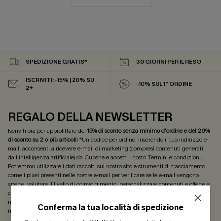
SPEDIZIONE GRATIS*
30 GIORNI PER IL RESO
ISCRIVITI: -15% | 20% SU
-10% SUL 1° ORDINE
2+
REGALO DELLA NEWSLETTER
Iscriviti ora per approfittare del
15% di sconto senza minimo d'ordine e del 20%
di sconto su 2 o più articoli
! *Un codice per ordine. Inserendo il tuo indirizzo e-
mail, acconsenti a ricevere e-mail di marketing (compresi contenuti generati
dall'intelligenza artificiale) da Cupshe e accetti i nostri
Termini e condizioni
.
Potremmo utilizzare i dati raccolti sul nostro sito e strumenti di tracciamento
come i pixel presenti nelle nostre e-mail per verificare se le e-mail vengono
aperte, valutare il livello di coinvolgimento, personalizzare contenuti e offerte e
consigliarti prodotti che potrebbero interessarti, il tutto come descritto nella
nostra
Informativa sulla privacy
. Puoi annullare l'iscrizione in qualsiasi
Conferma la tua località di spedizione
momento.