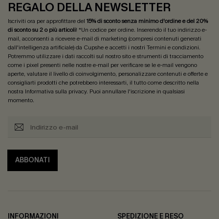
REGALO DELLA NEWSLETTER
Iscriviti ora per approfittare del
15% di sconto senza minimo d'ordine e del 20%
di sconto su 2 o più articoli
! *Un codice per ordine. Inserendo il tuo indirizzo e-
mail, acconsenti a ricevere e-mail di marketing (compresi contenuti generati
dall'intelligenza artificiale) da Cupshe e accetti i nostri
Termini e condizioni
.
Potremmo utilizzare i dati raccolti sul nostro sito e strumenti di tracciamento
come i pixel presenti nelle nostre e-mail per verificare se le e-mail vengono
aperte, valutare il livello di coinvolgimento, personalizzare contenuti e offerte e
consigliarti prodotti che potrebbero interessarti, il tutto come descritto nella
nostra
Informativa sulla privacy
. Puoi annullare l'iscrizione in qualsiasi
momento.
ABBONATI
INFORMAZIONI
SPEDIZIONE E RESO