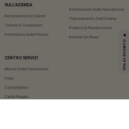
SULL'AZIENDA
Informazioni Sulla Spedizione
Recensioni Dei Clienti
Tracciamento Dell'Ordine
Termini E Condizioni
Politica Di Restituzione
Informativa Sulla Privacy
Iniziare Un Reso
15% DI SCONTO
CENTRO SERVIZI
Misura Delle Dimensioni
Faqs
Contattateci
Carta Regalo
4.4