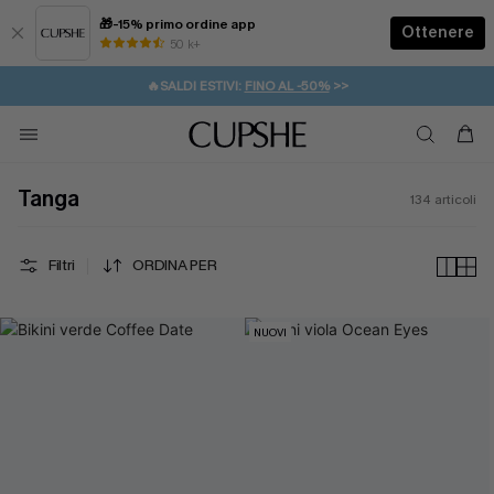
🎁-15% primo ordine app
Ottenere
50 k+
⚡️-15% SUGLI ESSENZIALI DA VACANZA |
ACQUISTA
🔥SALDI ESTIVI:
FINO AL -50%
>>
💌REGALO PER I NUOVI: 20% DI SCONTO*
🚚SPEDIZIONE GRATUITA DA 49€
Tanga
134
articoli
Filtri
ORDINA PER
NUOVI