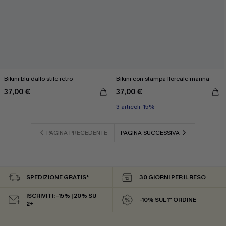
Bikini blu dallo stile retrò
Bikini con stampa floreale marina
37,00 €
37,00 €
3 articoli -15%
PAGINA PRECEDENTE
PAGINA SUCCESSIVA
SPEDIZIONE GRATIS*
30 GIORNI PER IL RESO
ISCRIVITI: -15% | 20% SU
-10% SUL 1° ORDINE
2+