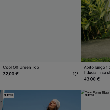
Cool Off Green Top
Abito lungo f
fiducia in se s
32,00 €
43,00 €
NUOVI
NUOVI