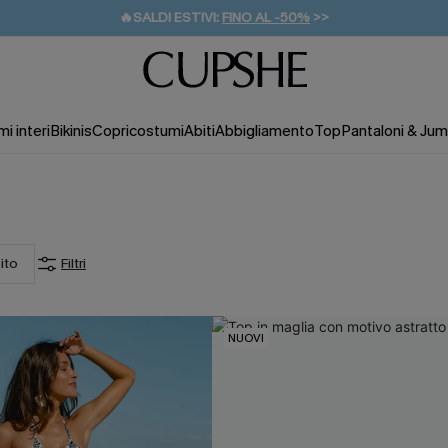
🔥SALDI ESTIVI:
FINO AL -50%
>>
💌REGALO PER I NUOVI: 20% DI SCONTO*
🚚SPEDIZIONE GRATUITA DA 49€
i interi
Bikinis
Copricostumi
Abiti
Abbigliamento
Top
Pantaloni & Jum
ito
Filtri
NUOVI