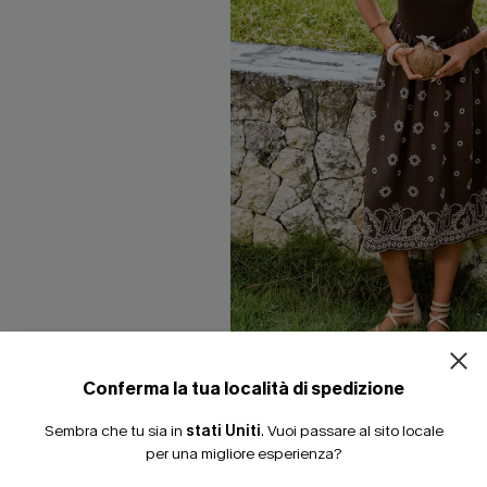
ISCRIVITI PE
15% DI SCONTO SENZA
20% DI SCONTO SU 2 
copricostume a righe Good
Abito midi con stampa paisley 
Conferma la tua località di spedizione
34,00 €
Sembra che tu sia in
stati Uniti
.
Vuoi passare al sito locale
3 articoli -15%
per una migliore esperienza?