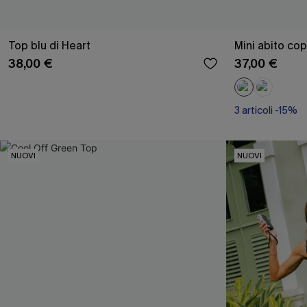
Top blu di Heart
Mini abito co
38,00 €
37,00 €
3 articoli -15%
NUOVI
NUOVI