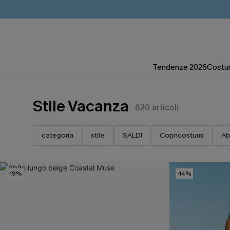
Tendenze 2026
Costum
Stile Vacanza
620
articoli
categoria
stile
SALDI
Copricostumi
Ab
-19%
-14%