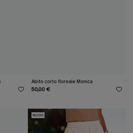
u
Abito corto floreale Monica
50,00 €
NUOVI