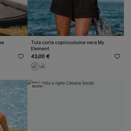
he
Tuta corta copricostume nera My
Element
43,00 €
NUOVI