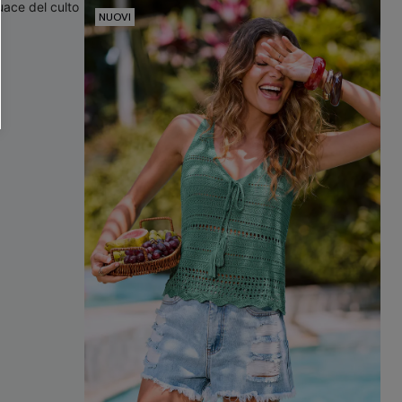
O SCONT
NUOVI
ere e-mail di marketing (compresi contenuti
ti i nostri
Termini e condizioni
. Potremmo
 di tracciamento come i pixel presenti nelle
rte, valutare il livello di coinvolgimento,
dotti che potrebbero interessarti, il tutto
y
. Puoi annullare l'iscrizione in qualsiasi