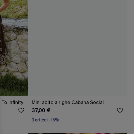
R OTTENERE
 MINIMO D'ORDINE
O PIÙ ARTICOLI
To Infinity
Mini abito a righe Cabana Social
37,00 €
3 articoli -15%