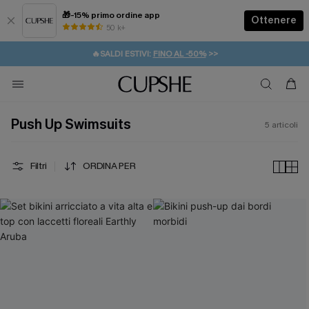
🎁-15% primo ordine app
Ottenere
50 k+
⚡️-15% SUGLI ESSENZIALI DA VACANZA |
ACQUISTA
🔥SALDI ESTIVI:
FINO AL -50%
>>
💌REGALO PER I NUOVI: 20% DI SCONTO*
🚚SPEDIZIONE GRATUITA DA 49€
Push Up Swimsuits
5
articoli
Filtri
ORDINA PER