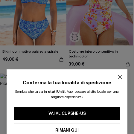
Bikini con motivo paisley a spirale
Costume intero contenitivo in
technicolor
49,00 €
39,00 €
Conferma la tua località di spedizione
Sembra che tu sia in
stati Uniti
.
Vuoi passare al sito locale per una
migliore esperienza?
VAI AL CUPSHE-US
RIMANI QUI