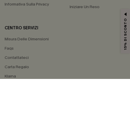
Informativa Sulla Privacy
Iniziare Un Reso
15% DI SCONTO
CENTRO SERVIZI
Misura Delle Dimensioni
Faqs
Contattateci
Carta Regalo
Klarna
4.3
SEGUICI SU