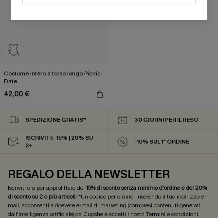
Costume intero a torso lungo Picnic
Date
42,00 €
SPEDIZIONE GRATIS*
30 GIORNI PER IL RESO
ISCRIVITI: -15% | 20% SU
-10% SUL 1° ORDINE
2+
REGALO DELLA NEWSLETTER
Iscriviti ora per approfittare del
15% di sconto senza minimo d'ordine e del 20%
di sconto su 2 o più articoli
! *Un codice per ordine. Inserendo il tuo indirizzo e-
mail, acconsenti a ricevere e-mail di marketing (compresi contenuti generati
dall'intelligenza artificiale) da Cupshe e accetti i nostri
Termini e condizioni
.