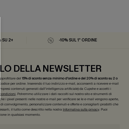
% SU 2+
-10% SUL 1° ORDINE
LO DELLA NEWSLETTER
 approfittare del
15% di sconto senza minimo d'ordine e del 20% di sconto su 2 o
 codice per ordine. Inserendo il tuo indirizzo e-mail, acconsenti a ricevere e-mail
mpresi contenuti generati dall'intelligenza artificiale) da Cupshe e accetti i
 condizioni
. Potremmo utilizzare i dati raccolti sul nostro sito e strumenti di
e i pixel presenti nelle nostre e-mail per verificare se le e-mail vengono aperte,
lo di coinvolgimento, personalizzare contenuti e offerte e consigliarti prodotti che
ssarti, il tutto come descritto nella nostra
Informativa sulla privacy
. Puoi
izione in qualsiasi momento.