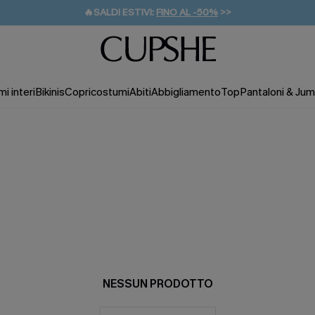
🔥SALDI ESTIVI:
FINO AL -50%
>>
💌REGALO PER I NUOVI: 20% DI SCONTO*
🚚SPEDIZIONE GRATUITA DA 49€
i interi
Bikinis
Copricostumi
Abiti
Abbigliamento
Top
Pantaloni & Jum
NESSUN PRODOTTO