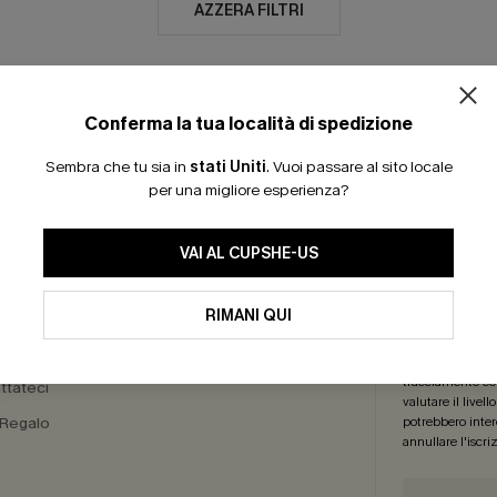
AZZERA FILTRI
Conferma la tua località di spedizione
30 GIORNI PER IL RESO
ISCRIVITI: -15% | 20
Sembra che tu sia in
stati Uniti
.
Vuoi passare al sito locale
per una migliore esperienza?
RO SERVIZI
REGA
VAI AL CUPSHE-US
a Delle
Iscriviti ora per
RIMANI QUI
sioni
più articoli
! *Un
di marketing (co
nostri
Termini e
tracciamento com
ttateci
valutare il livel
 Regalo
potrebbero intere
annullare l'iscr
a