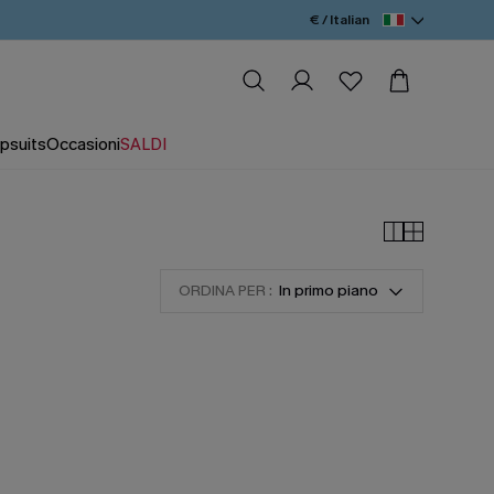
€ / Italian
psuits
Occasioni
SALDI
ORDINA PER :
In primo piano