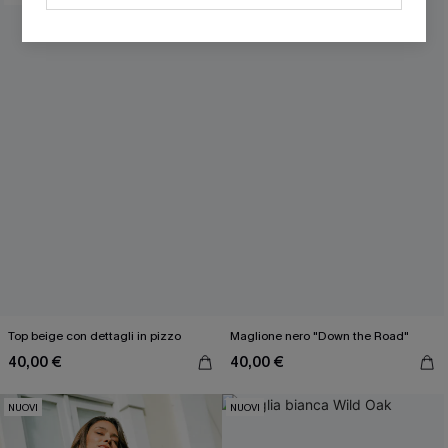
OTTIENI IL TUO SCONT
Inserendo il tuo indirizzo e-mail, acconsenti a ricevere e-mail di
marketing (compresi contenuti generati dall'intelligenza artificiale)
da Cupshe e accetti i nostri
Termini e condizioni
. Potremmo
utilizzare i dati raccolti sul nostro sito e strumenti di tracciamento
come i pixel presenti nelle nostre e-mail per verificare se le e-mail
vengono aperte, valutare il livello di coinvolgimento, personalizzare
contenuti e offerte e consigliarti prodotti che potrebbero interessarti,
il tutto come descritto nella nostra
Informativa sulla privacy
. Puoi
annullare l'iscrizione in qualsiasi momento.
Top beige con dettagli in pizzo
Maglione nero "Down the Road"
40,00 €
40,00 €
NUOVI
NUOVI