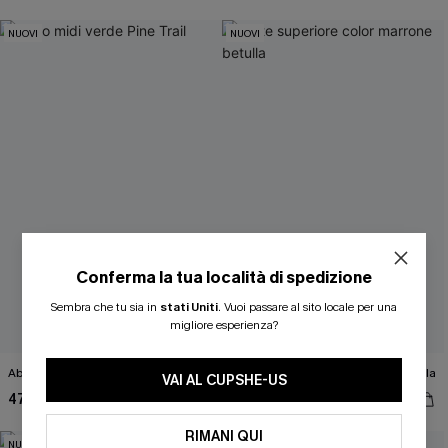
NUOVI
NUOVI
Conferma la tua località di spedizione
ISCRIVITI PER OTTENERE
Sembra che tu sia in
stati Uniti
.
Vuoi passare al sito locale per una
migliore esperienza?
15% DI SCONTO SENZA MINIMO D'ORDINE
Abito midi verde Pine Trail
Parte superiore color marrone betulla
20% DI SCONTO SU 2 O PIÙ ARTICOLI
VAI AL CUPSHE-US
47,00 €
35,00 €
RIMANI QUI
NUOVI
NUOVI