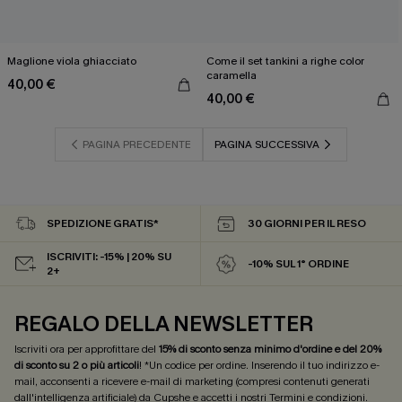
Maglione viola ghiacciato
Come il set tankini a righe color
caramella
40,00 €
40,00 €
PAGINA PRECEDENTE
PAGINA SUCCESSIVA
SPEDIZIONE GRATIS*
30 GIORNI PER IL RESO
ISCRIVITI: -15% | 20% SU
-10% SUL 1° ORDINE
2+
REGALO DELLA NEWSLETTER
Iscriviti ora per approfittare del
15% di sconto senza minimo d'ordine e del 20%
di sconto su 2 o più articoli
! *Un codice per ordine. Inserendo il tuo indirizzo e-
mail, acconsenti a ricevere e-mail di marketing (compresi contenuti generati
dall'intelligenza artificiale) da Cupshe e accetti i nostri
Termini e condizioni
.