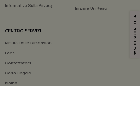
Informativa Sulla Privacy
Iniziare Un Reso
15% DI SCONTO
CENTRO SERVIZI
Misura Delle Dimensioni
Faqs
Contattateci
Carta Regalo
Klarna
4.4
SEGUICI SU