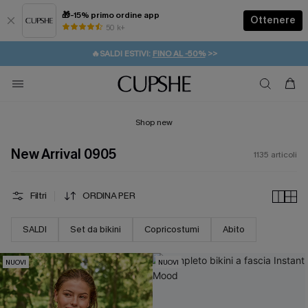
🎁-15% primo ordine app
Ottenere
50 k+
⚡️-15% SUGLI ESSENZIALI DA VACANZA |
ACQUISTA
🔥SALDI ESTIVI:
FINO AL -50%
>>
💌REGALO PER I NUOVI: 20% DI SCONTO*
🚚SPEDIZIONE GRATUITA DA 49€
Shop new
New Arrival 0905
1135
articoli
Filtri
ORDINA PER
SALDI
Set da bikini
Copricostumi
Abito
NUOVI
NUOVI