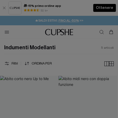
🎁-15% primo ordine app
Ottenere
50 k+
⚡️-15% SUGLI ESSENZIALI DA VACANZA |
ACQUISTA
🔥SALDI ESTIVI:
FINO AL -50%
>>
💌REGALO PER I NUOVI: 20% DI SCONTO*
🚚SPEDIZIONE GRATUITA DA 49€
Indumenti Modellanti
5
articoli
Filtri
ORDINA PER