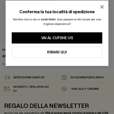
Conferma la tua località di spedizione
Sembra che tu sia in
stati Uniti
.
Vuoi passare al sito locale per una
migliore esperienza?
VAI AL CUPSHE-US
Abito midi nero Ever After
RIMANI QUI
48,00 €
3 articoli -15%
SPEDIZIONE GRATIS*
30 GIORNI PER IL RESO
ISCRIVITI: -15% | 20% SU
-10% SUL 1° ORDINE
2+
REGALO DELLA NEWSLETTER
Iscriviti ora per approfittare del
15% di sconto senza minimo d'ordine e del 20%