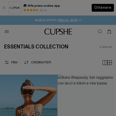
🎁-15% primo ordine app
Ottenere
50 k+
⚡️-15% SUGLI ESSENZIALI DA VACANZA |
ACQUISTA
🔥SALDI ESTIVI:
FINO AL -50%
>>
💌REGALO PER I NUOVI: 20% DI SCONTO*
🚚SPEDIZIONE GRATUITA DA 49€
ESSENTIALS COLLECTION
2
articoli
Filtri
ORDINA PER