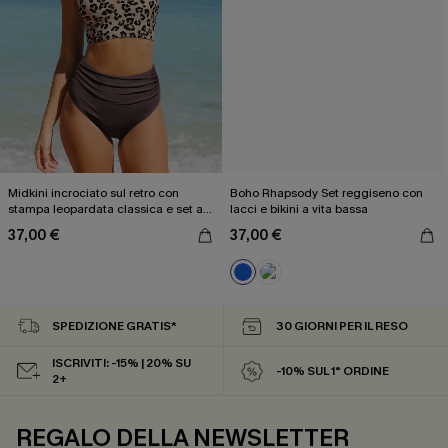
Midkini incrociato sul retro con
Boho Rhapsody Set reggiseno con
stampa leopardata classica e set a
lacci e bikini a vita bassa
vita alta
37,00 €
37,00 €
SPEDIZIONE GRATIS*
30 GIORNI PER IL RESO
ISCRIVITI: -15% | 20% SU
-10% SUL 1° ORDINE
2+
REGALO DELLA NEWSLETTER