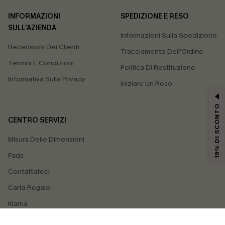
INFORMAZIONI
SPEDIZIONE E RESO
SULL'AZIENDA
Informazioni Sulla Spedizione
Recensioni Dei Clienti
Tracciamento Dell'Ordine
Termini E Condizioni
Politica Di Restituzione
Informativa Sulla Privacy
Iniziare Un Reso
15% DI SCONTO
CENTRO SERVIZI
Misura Delle Dimensioni
Faqs
Contattateci
Carta Regalo
Klarna