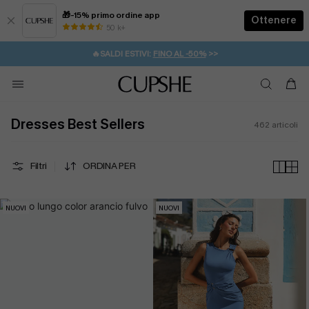
🎁-15% primo ordine app
Ottenere
50 k+
⚡️-15% SUGLI ESSENZIALI DA VACANZA |
ACQUISTA
🔥SALDI ESTIVI:
FINO AL -50%
>>
💌REGALO PER I NUOVI: 20% DI SCONTO*
🚚SPEDIZIONE GRATUITA DA 49€
Dresses Best Sellers
462
articoli
Filtri
ORDINA PER
NUOVI
NUOVI