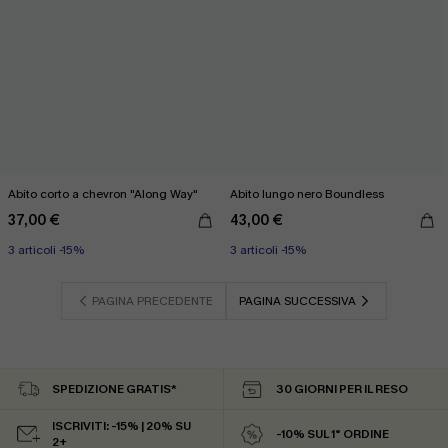
Abito corto a chevron "Along Way"
Abito lungo nero Boundless
37,00 €
43,00 €
3 articoli -15%
3 articoli -15%
PAGINA PRECEDENTE
PAGINA SUCCESSIVA
SPEDIZIONE GRATIS*
30 GIORNI PER IL RESO
ISCRIVITI: -15% | 20% SU
-10% SUL 1° ORDINE
2+