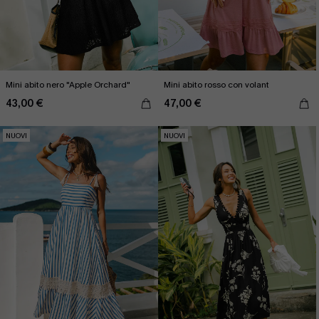
Mini abito nero "Apple Orchard"
Mini abito rosso con volant
43,00 €
47,00 €
NUOVI
NUOVI