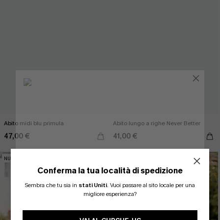
Abito midi blu primula
Abito lungo a righe Never Better
47,00 €
41,00 €
NUOVI
NUOVI
Conferma la tua località di spedizione
ISCRIVITI PER OTTENERE
Sembra che tu sia in
stati Uniti
.
Vuoi passare al sito locale per una
migliore esperienza?
15% DI SCONTO SENZA MINIMO D'ORDINE
20% DI SCONTO SU 2 O PIÙ ARTICOLI