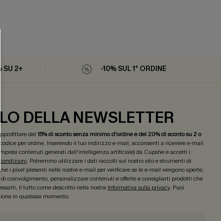
% SU 2+
-10% SUL 1° ORDINE
LO DELLA NEWSLETTER
 approfittare del
15% di sconto senza minimo d'ordine e del 20% di sconto su 2 o
 codice per ordine. Inserendo il tuo indirizzo e-mail, acconsenti a ricevere e-mail
mpresi contenuti generati dall'intelligenza artificiale) da Cupshe e accetti i
 condizioni
. Potremmo utilizzare i dati raccolti sul nostro sito e strumenti di
e i pixel presenti nelle nostre e-mail per verificare se le e-mail vengono aperte,
lo di coinvolgimento, personalizzare contenuti e offerte e consigliarti prodotti che
ssarti, il tutto come descritto nella nostra
Informativa sulla privacy
. Puoi
izione in qualsiasi momento.