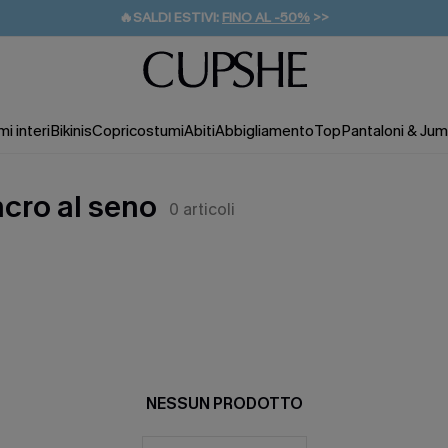
🔥SALDI ESTIVI:
FINO AL -50%
>>
💌REGALO PER I NUOVI: 20% DI SCONTO*
🚚SPEDIZIONE GRATUITA DA 49€
i interi
Bikinis
Copricostumi
Abiti
Abbigliamento
Top
Pantaloni & Jum
ncro al seno
0
articoli
NESSUN PRODOTTO