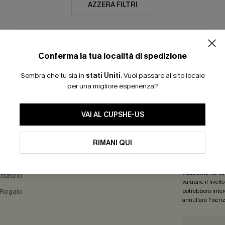
AZZERA FILTRI
Conferma la tua località di spedizione
30 GIORNI PER IL RESO
ISCRIVITI: -15% | 20
Sembra che tu sia in
stati Uniti
.
Vuoi passare al sito locale
per una migliore esperienza?
RO SERVIZI
REGA
VAI AL CUPSHE-US
a Delle
Iscriviti ora per
RIMANI QUI
sioni
più articoli
! *Un
di marketing (co
nostri
Termini e
tracciamento com
ttateci
valutare il livel
 Regalo
potrebbero intere
annullare l'iscr
a