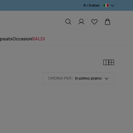
€ / Italian
psuits
Occasioni
SALDI
ORDINA PER :
In primo piano