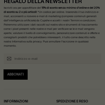
REGALO DELLA NEWSLETTER
Iscriviti ora per approfittare del
15% di sconto senza minimo d'ordine e del 20%
di sconto su 2 o più articoli
! *Un codice per ordine. Inserendo il tuo indirizzo e-
mail, acconsenti a ricevere e-mail di marketing (compresi contenuti generati
dall'intelligenza artificiale) da Cupshe e accetti i nostri
Termini e condizioni
.
Potremmo utilizzare i dati raccolti sul nostro sito e strumenti di tracciamento
come i pixel presenti nelle nostre e-mail per verificare se le e-mail vengono
aperte, valutare il livello di coinvolgimento, personalizzare contenuti e offerte e
consigliarti prodotti che potrebbero interessarti, il tutto come descritto nella
nostra
Informativa sulla privacy
. Puoi annullare l'iscrizione in qualsiasi
momento.
ABBONATI
INFORMAZIONI
SPEDIZIONE E RESO