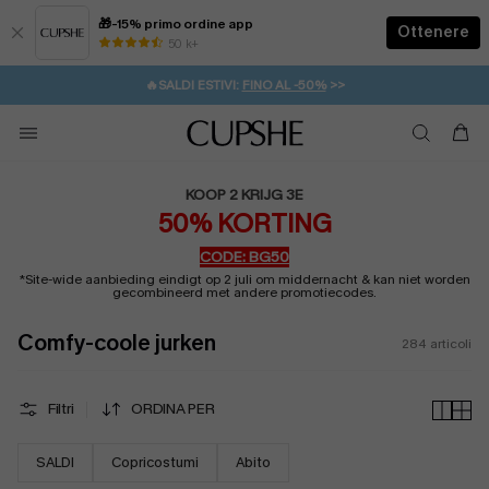
🎁-15% primo ordine app
Ottenere
50 k+
⚡️-15% SUGLI ESSENZIALI DA VACANZA |
ACQUISTA
🔥SALDI ESTIVI:
FINO AL -50%
>>
💌REGALO PER I NUOVI: 20% DI SCONTO*
🚚SPEDIZIONE GRATUITA DA 49€
KOOP 2 KRIJG 3E
50% KORTING
CODE: BG50
*Site-wide aanbieding eindigt op 2 juli om middernacht & kan niet worden
gecombineerd met andere promotiecodes.
Comfy-coole jurken
284
articoli
Filtri
ORDINA PER
SALDI
Copricostumi
Abito