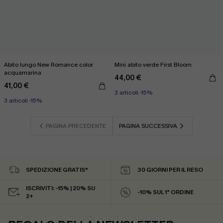
Abito lungo New Romance color
Mini abito verde First Bloom
acquamarina
44,00 €
41,00 €
3 articoli -15%
3 articoli -15%
PAGINA PRECEDENTE
PAGINA SUCCESSIVA
SPEDIZIONE GRATIS*
30 GIORNI PER IL RESO
ISCRIVITI: -15% | 20% SU
-10% SUL 1° ORDINE
2+