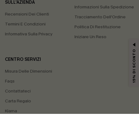
SULL'AZIENDA
Informazioni Sulla Spedizione
Recensioni Dei Clienti
Tracciamento Dell'Ordine
Termini E Condizioni
Politica Di Restituzione
Informativa Sulla Privacy
Iniziare Un Reso
15% DI SCONTO
CENTRO SERVIZI
Misura Delle Dimensioni
Faqs
Contattateci
Carta Regalo
Klarna