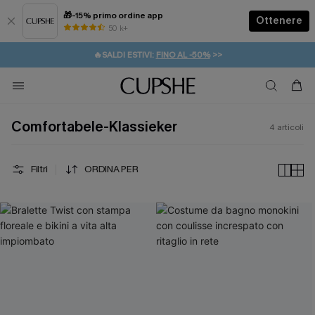
🎁-15% primo ordine app
Ottenere
50 k+
⚡️-15% SUGLI ESSENZIALI DA VACANZA |
ACQUISTA
🔥SALDI ESTIVI:
FINO AL -50%
>>
💌REGALO PER I NUOVI: 20% DI SCONTO*
🚚SPEDIZIONE GRATUITA DA 49€
Comfortabele-Klassieker
4
articoli
Filtri
ORDINA PER