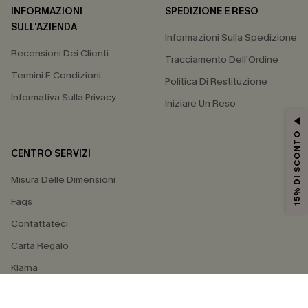
INFORMAZIONI
SPEDIZIONE E RESO
SULL'AZIENDA
Informazioni Sulla Spedizione
Recensioni Dei Clienti
Tracciamento Dell'Ordine
Termini E Condizioni
Politica Di Restituzione
Informativa Sulla Privacy
Iniziare Un Reso
15% DI SCONTO
CENTRO SERVIZI
Misura Delle Dimensioni
Faqs
Contattateci
Carta Regalo
Klarna