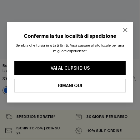
Conferma la tua località di spedizione
Sembra che tu sia in
stati Uniti
.
Vuoi passare al sito locale per una
migliore esperienza?
Boho Rhapsody Set reggiseno con
Costume intero Seaside Blossom
VAI AL CUPSHE-US
lacci e bikini a vita bassa
Paisley
37,00 €
26,00 €
37,00 €
RIMANI QUI
3 articoli -15%
SPEDIZIONE GRATIS*
30 GIORNI PER IL RESO
ISCRIVITI: -15% | 20% SU
-10% SUL 1° ORDINE
2+