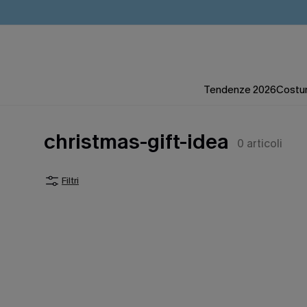
Tendenze 2026
Costum
christmas-gift-idea
0
articoli
Filtri