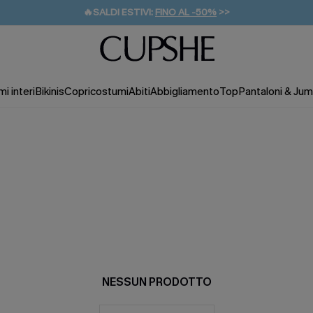
🔥SALDI ESTIVI:
FINO AL -50%
>>
💌REGALO PER I NUOVI: 20% DI SCONTO*
🚚SPEDIZIONE GRATUITA DA 49€
i interi
Bikinis
Copricostumi
Abiti
Abbigliamento
Top
Pantaloni & Jum
NESSUN PRODOTTO