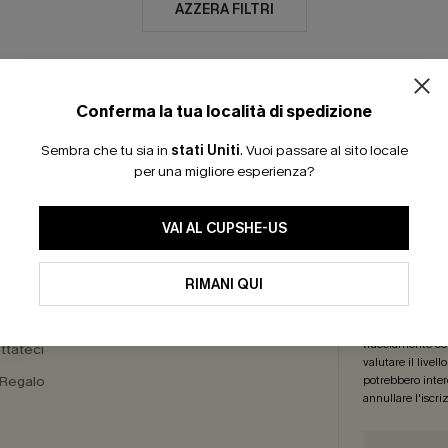
AZZERA FILTRI
Conferma la tua località di spedizione
30 GIORNI PER IL RESO
ISCRIVITI: -15% | 20
Sembra che tu sia in
stati Uniti
.
Vuoi passare al sito locale
per una migliore esperienza?
RO SERVIZI
REGA
VAI AL CUPSHE-US
a Delle
Iscriviti ora per
RIMANI QUI
sioni
più articoli
! *Un
di marketing (co
nostri
Termini e
tracciamento com
ttateci
valutare il livel
 Regalo
potrebbero intere
annullare l'iscr
a