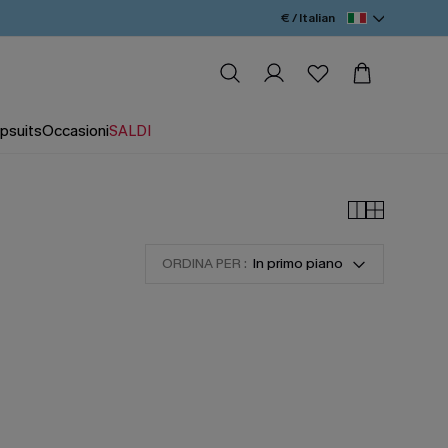
€ / Italian
psuits
Occasioni
SALDI
ORDINA PER :
In primo piano