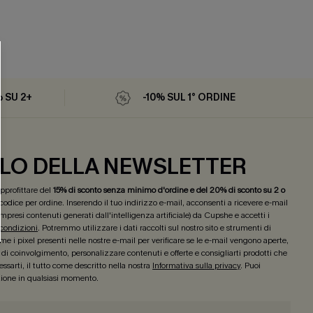
% SU 2+
-10% SUL 1° ORDINE
LO DELLA NEWSLETTER
 approfittare del
15% di sconto senza minimo d'ordine e del 20% di sconto su 2 o
 codice per ordine. Inserendo il tuo indirizzo e-mail, acconsenti a ricevere e-mail
mpresi contenuti generati dall'intelligenza artificiale) da Cupshe e accetti i
 condizioni
. Potremmo utilizzare i dati raccolti sul nostro sito e strumenti di
e i pixel presenti nelle nostre e-mail per verificare se le e-mail vengono aperte,
lo di coinvolgimento, personalizzare contenuti e offerte e consigliarti prodotti che
ssarti, il tutto come descritto nella nostra
Informativa sulla privacy
. Puoi
izione in qualsiasi momento.