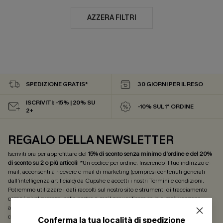
AZZERA FILTRI
SPEDIZIONE GRATIS*
30 GIORNI PER IL RESO
ISCRIVITI: -15% | 20% SU
-10% SUL 1° ORDINE
2+
REGALO DELLA NEWSLETTER
Iscriviti ora per approfittare del
15% di sconto senza minimo d'ordine e del 20%
di sconto su 2 o più articoli
! *Un codice per ordine. Inserendo il tuo indirizzo e-
mail, acconsenti a ricevere e-mail di marketing (compresi contenuti generati
dall'intelligenza artificiale) da Cupshe e accetti i nostri
Termini e condizioni
.
Potremmo utilizzare i dati raccolti sul nostro sito e strumenti di tracciamento
come i pixel presenti nelle nostre e-mail per verificare se le e-mail vengono
aperte, valutare il livello di coinvolgimento, personalizzare contenuti e offerte e
consigliarti prodotti che potrebbero interessarti, il tutto come descritto nella
Conferma la tua località di spedizione