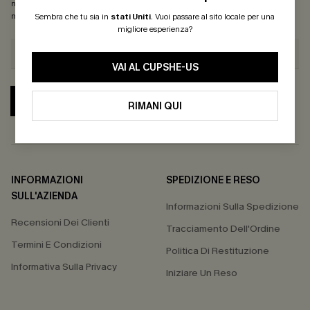
nostra
Informativa sulla privacy
. Puoi annullare l'iscrizione in qualsiasi
momento.
Sembra che tu sia in
stati Uniti
.
Vuoi passare al sito locale per una
migliore esperienza?
VAI AL CUPSHE-US
ABBONATI
RIMANI QUI
INFORMAZIONI
SPEDIZIONE E RESO
SULL'AZIENDA
Informazioni Sulla Spedizione
Recensioni Dei Clienti
Tracciamento Dell'Ordine
Termini E Condizioni
Politica Di Restituzione
Informativa Sulla Privacy
Iniziare Un Reso