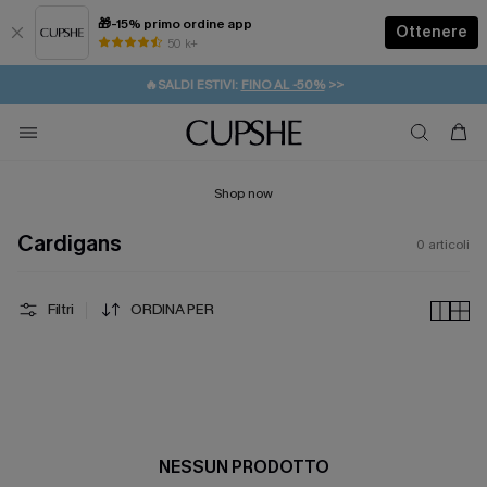
🎁-15% primo ordine app
Ottenere
50 k+
⚡️-15% SUGLI ESSENZIALI DA VACANZA |
ACQUISTA
🔥SALDI ESTIVI:
FINO AL -50%
>>
💌REGALO PER I NUOVI: 20% DI SCONTO*
🚚SPEDIZIONE GRATUITA DA 49€
Shop now
Cardigans
0
articoli
Filtri
ORDINA PER
NESSUN PRODOTTO