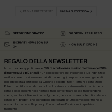
PAGINA PRECEDENTE
PAGINA SUCCESSIVA
SPEDIZIONE GRATIS*
30 GIORNI PER IL RESO
ISCRIVITI: -15% | 20% SU
-10% SUL 1° ORDINE
2+
REGALO DELLA NEWSLETTER
Iscriviti ora per approfittare del
15% di sconto senza minimo d'ordine e del 20%
di sconto su 2 o più articoli
! *Un codice per ordine. Inserendo il tuo indirizzo e-
mail, acconsenti a ricevere e-mail di marketing (compresi contenuti generati
dall'intelligenza artificiale) da Cupshe e accetti i nostri
Termini e condizioni
.
Potremmo utilizzare i dati raccolti sul nostro sito e strumenti di tracciamento
come i pixel presenti nelle nostre e-mail per verificare se le e-mail vengono
aperte, valutare il livello di coinvolgimento, personalizzare contenuti e offerte e
consigliarti prodotti che potrebbero interessarti, il tutto come descritto nella
nostra
Informativa sulla privacy
. Puoi annullare l'iscrizione in qualsiasi
momento.