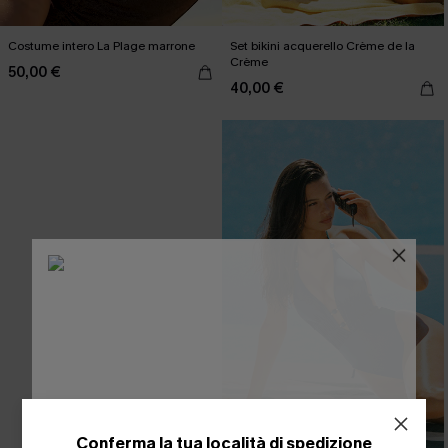
Costume intero La Plage marrone
Set bikini acquerello Crème de la
Crème
50,00 €
40,00 €
Conferma la tua località di spedizione