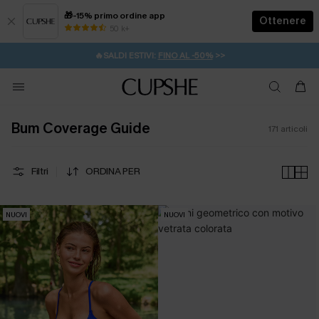
🎁-15% primo ordine app
Ottenere
50 k+
⚡️-15% SUGLI ESSENZIALI DA VACANZA |
ACQUISTA
🔥SALDI ESTIVI:
FINO AL -50%
>>
💌REGALO PER I NUOVI: 20% DI SCONTO*
🚚SPEDIZIONE GRATUITA DA 49€
Bum Coverage Guide
171
articoli
Filtri
ORDINA PER
NUOVI
NUOVI