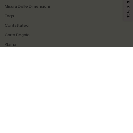
15% DI SCONTO
Misura Delle Dimensioni
Faqs
Contattateci
Carta Regalo
Klarna
4.4
SEGUICI SU
©2026 CUPSHE ITALIA