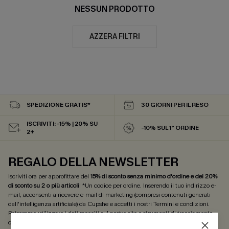
NESSUN PRODOTTO
AZZERA FILTRI
SPEDIZIONE GRATIS*
30 GIORNI PER IL RESO
ISCRIVITI: -15% | 20% SU
-10% SUL 1° ORDINE
2+
REGALO DELLA NEWSLETTER
Iscriviti ora per approfittare del
15% di sconto senza minimo d'ordine e del 20%
di sconto su 2 o più articoli
! *Un codice per ordine. Inserendo il tuo indirizzo e-
mail, acconsenti a ricevere e-mail di marketing (compresi contenuti generati
dall'intelligenza artificiale) da Cupshe e accetti i nostri
Termini e condizioni
.
Potremmo utilizzare i dati raccolti sul nostro sito e strumenti di tracciamento
come i pixel presenti nelle nostre e-mail per verificare se le e-mail vengono