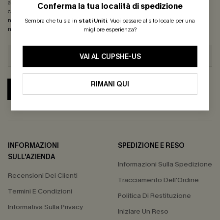
aperte, valutare il livello di coinvolgimento, personalizzare contenuti e offerte e
Conferma la tua località di spedizione
consigliarti prodotti che potrebbero interessarti, il tutto come descritto nella
nostra
Informativa sulla privacy
. Puoi annullare l'iscrizione in qualsiasi
Sembra che tu sia in
stati Uniti
.
Vuoi passare al sito locale per una
momento.
migliore esperienza?
VAI AL CUPSHE-US
RIMANI QUI
ABBONATI
INFORMAZIONI
SPEDIZIONE E RESO
SULL'AZIENDA
Informazioni Sulla Spedizione
Recensioni Dei Clienti
Tracciamento Dell'Ordine
Termini E Condizioni
Politica Di Restituzione
Informativa Sulla Privacy
Iniziare Un Reso