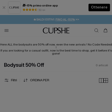
🎁-15% primo ordine app
Ottenere
50 k+
⚡️-15% SUGLI ESSENZIALI DA VACANZA |
ACQUISTA
🔥SALDI ESTIVI:
FINO AL -50%
>>
💌REGALO PER I NUOVI: 20% DI SCONTO*
🚚SPEDIZIONE GRATUITA DA 49€
Here ALL the bodysuits are 50% off now, even the new arrivals ! No Code Needed
!
If you are looking for a casual outfit, now is the best time to shop, get it before it's
gone!
Bodysuit 50% Off
0
articoli
Filtri
ORDINA PER