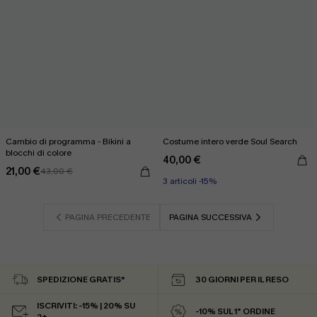
Cambio di programma - Bikini a
Costume intero verde Soul Search
blocchi di colore
40,00 €
21,00 €
43,00 €
3 articoli -15%
PAGINA PRECEDENTE
PAGINA SUCCESSIVA
SPEDIZIONE GRATIS*
30 GIORNI PER IL RESO
ISCRIVITI: -15% | 20% SU
-10% SUL 1° ORDINE