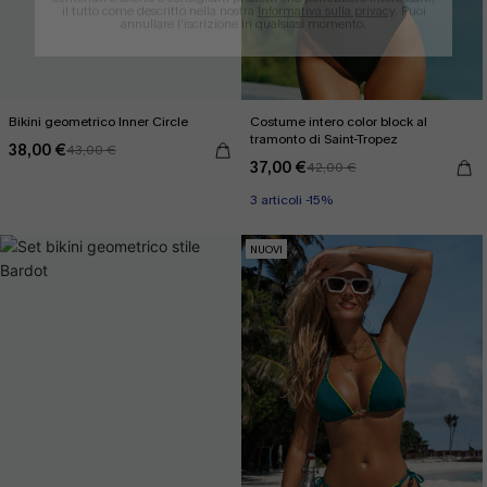
il tutto come descritto nella nostra
Informativa sulla privacy
. Puoi
annullare l'iscrizione in qualsiasi momento.
Bikini geometrico Inner Circle
Costume intero color block al
tramonto di Saint-Tropez
38,00 €
43,00 €
37,00 €
42,00 €
3 articoli -15%
NUOVI