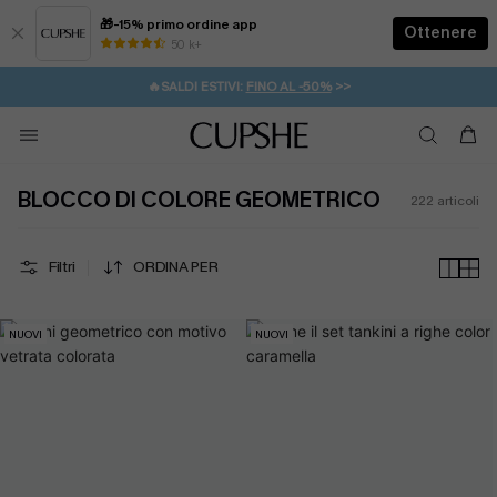
🎁-15% primo ordine app
Ottenere
50 k+
⚡️-15% SUGLI ESSENZIALI DA VACANZA |
ACQUISTA
🔥SALDI ESTIVI:
FINO AL -50%
>>
💌REGALO PER I NUOVI: 20% DI SCONTO*
🚚SPEDIZIONE GRATUITA DA 49€
BLOCCO DI COLORE GEOMETRICO
222
articoli
Filtri
ORDINA PER
NUOVI
NUOVI