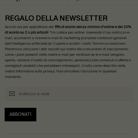
2+
REGALO DELLA NEWSLETTER
Iscriviti ora per approfittare del
15% di sconto senza minimo d'ordine e del 20%
di sconto su 2 o più articoli
! *Un codice per ordine. Inserendo il tuo indirizzo e-
mail, acconsenti a ricevere e-mail di marketing (compresi contenuti generati
dall'intelligenza artificiale) da Cupshe e accetti i nostri
Termini e condizioni
.
Potremmo utilizzare i dati raccolti sul nostro sito e strumenti di tracciamento
come i pixel presenti nelle nostre e-mail per verificare se le e-mail vengono
aperte, valutare il livello di coinvolgimento, personalizzare contenuti e offerte e
consigliarti prodotti che potrebbero interessarti, il tutto come descritto nella
nostra
Informativa sulla privacy
. Puoi annullare l'iscrizione in qualsiasi
momento.
ABBONATI