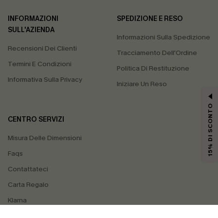
INFORMAZIONI
SPEDIZIONE E RESO
SULL'AZIENDA
Informazioni Sulla Spedizione
Recensioni Dei Clienti
Tracciamento Dell'Ordine
Termini E Condizioni
Politica Di Restituzione
Informativa Sulla Privacy
Iniziare Un Reso
15% DI SCONTO
CENTRO SERVIZI
Misura Delle Dimensioni
Faqs
Contattateci
Carta Regalo
Klarna