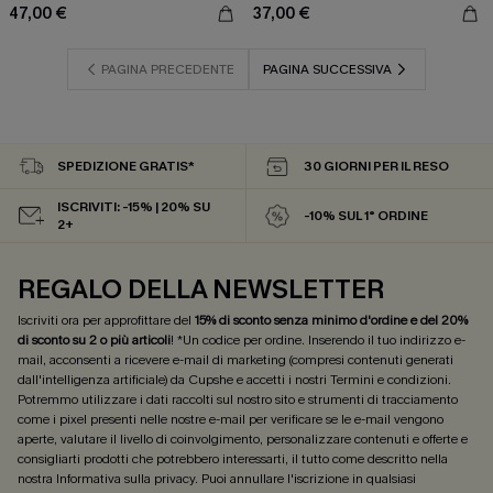
47,00 €
37,00 €
PAGINA PRECEDENTE
PAGINA SUCCESSIVA
SPEDIZIONE GRATIS*
30 GIORNI PER IL RESO
ISCRIVITI: -15% | 20% SU
-10% SUL 1° ORDINE
2+
REGALO DELLA NEWSLETTER
Iscriviti ora per approfittare del
15% di sconto senza minimo d'ordine e del 20%
di sconto su 2 o più articoli
! *Un codice per ordine. Inserendo il tuo indirizzo e-
mail, acconsenti a ricevere e-mail di marketing (compresi contenuti generati
dall'intelligenza artificiale) da Cupshe e accetti i nostri
Termini e condizioni
.
Potremmo utilizzare i dati raccolti sul nostro sito e strumenti di tracciamento
come i pixel presenti nelle nostre e-mail per verificare se le e-mail vengono
aperte, valutare il livello di coinvolgimento, personalizzare contenuti e offerte e
consigliarti prodotti che potrebbero interessarti, il tutto come descritto nella
nostra
Informativa sulla privacy
. Puoi annullare l'iscrizione in qualsiasi