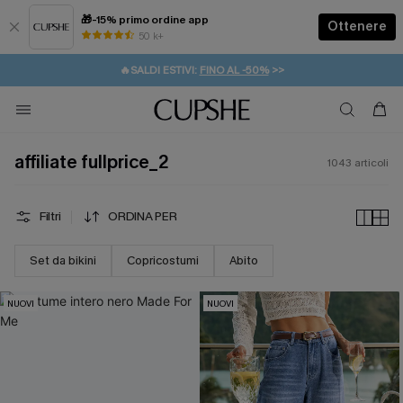
🎁-15% primo ordine app
Ottenere
50 k+
⚡️-15% SUGLI ESSENZIALI DA VACANZA |
ACQUISTA
🔥SALDI ESTIVI:
FINO AL -50%
>>
💌REGALO PER I NUOVI: 20% DI SCONTO*
🚚SPEDIZIONE GRATUITA DA 49€
affiliate fullprice_2
1043
articoli
Filtri
ORDINA PER
Set da bikini
Copricostumi
Abito
NUOVI
NUOVI