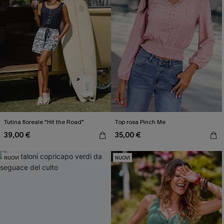
Inserendo il tuo indirizzo e-mail, acconsenti a ricevere e-mail di
marketing (compresi contenuti generati dall'intelligenza artificiale)
da Cupshe e accetti i nostri
Termini e condizioni
. Potremmo
utilizzare i dati raccolti sul nostro sito e strumenti di tracciamento
come i pixel presenti nelle nostre e-mail per verificare se le e-mail
vengono aperte, valutare il livello di coinvolgimento, personalizzare
contenuti e offerte e consigliarti prodotti che potrebbero interessarti,
il tutto come descritto nella nostra
Informativa sulla privacy
. Puoi
annullare l'iscrizione in qualsiasi momento.
Tutina floreale "Hit the Road"
Top rosa Pinch Me
39,00 €
35,00 €
NUOVI
NUOVI