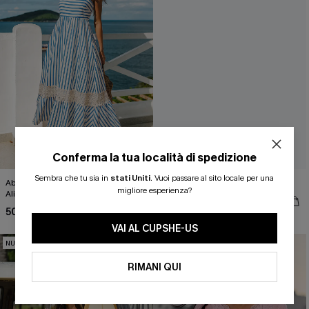
Conferma la tua località di spedizione
ISCRIVITI PER OTTENERE
Sembra che tu sia in
stati Uniti
.
Vuoi passare al sito locale per una
Abito lungo a righe "Stars Are
Jeans blu ripetuti
migliore esperienza?
Aligned"
43,00 €
15% DI SCONTO SENZA MINIMO D'ORDINE
50,00 €
20% DI SCONTO SU 2 O PIÙ ARTICOLI
VAI AL CUPSHE-US
NUOVI
NUOVI
RIMANI QUI
OTTIENI IL TUO SCONT