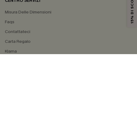
15% DI SCONTO
CENTRO SERVIZI
Misura Delle Dimensioni
Faqs
Contattateci
Carta Regalo
Klarna
4.3
SEGUICI SU