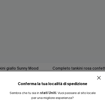
ini giallo Sunny Mood
Completo tankini rosa confet
40,00 €
3 articoli -15%
Conferma la tua località di spedizione
Sembra che tu sia in
stati Uniti
.
Vuoi passare al sito locale
per una migliore esperienza?