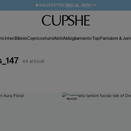
🔥SALDI ESTIVI:
FINO AL -50%
>>
💌REGALO PER I NUOVI: 20% DI SCONTO*
🚚SPEDIZIONE GRATUITA DA 49€
i interi
Bikinis
Copricostumi
Abiti
Abbigliamento
Top
Pantaloni & Jum
s_147
44
articoli
NUOVI