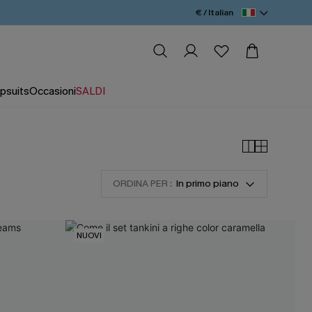
€ / Italian
psuits
Occasioni
SALDI
ORDINA PER :
In primo piano
NUOVI