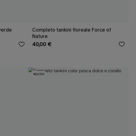
 verde
Completo tankini floreale Force of
Nature
40,00 €
NUOVI